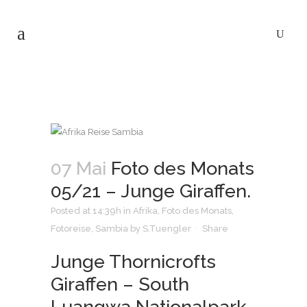
07 Mai
Foto des Monats
05/21 – Junge Giraffen.
Posted at 14:39h
in
Afrika
,
Foto des Monats
,
Fotoreise
,
Sambia
by
S.Tuengler
Share
Junge Thornicrofts
Giraffen – South
Luangwa Nationalpark,