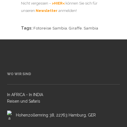
Nicht vergessen –
>HIER<
können Sie sich für
unseren
Newsletter
anmelden!
Tags:
Fotoreise Sambia
,
Giraffe
,
Sambia
WO WIR SIND
In AFRICA - In INDIA
Reisen und Safaris
Hohenzollernring 38, 22763 Hamburg, GER