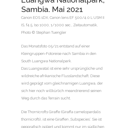
Sambia. Mai 2021
Canon EOS 1DX, Canon lens EF 500/4.0 L USM II
IS, f4.5, Iso 1000, 1/1000 sec., Zeitautomatik,
Photo © Stephan Tuengler
Das Monatsfoto 05/21 entstand auf einer
Kleingruppen-Fotoreise nach Sambia in den
South Luangwa Nationalpark.
Das Luangwatal ist eine sehr ursprüngliche und
wildreiche afrikanische Flusslandschaft. Diese
wird geprägt vom gleichnamigen Luangwa, der
sich hier noch willkürlich meandrierend seinen
Weg durch das Terrain sucht.
Die Thornicrofts Giraffe (Giraffa camelopardalis
thornicrofti), ist eine Giraffen ‚Subspecies‘. Sie ist
geografisch isoliert und kommt nur im südlichen