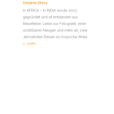
MALA MIT STE
Unsere Story
In AFRICA – In INDIA wurde 2003
gegründet und ist entstanden aus
SAMBIA – SOU
Reisefieber, Liebe zur Fotografie, einer
LEOPARDEN
unstillbaren Neugier und mehr als zwei
KENIA – MASAI
Jahrzehnten Reisen ins tropische Afrika.
>
mehr
BOTSWANA – D
KONZESSION
SÜDAFRIKA – 
BOTSWANA – 
OKAVANGODELT
BOTSWANA – 
OKAVANGODELT
SIMBABWE – M
LODGESAFARI
SÜDAFRIKA – M
SANDS