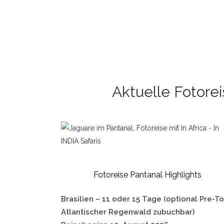
TIGER INTENSI
FOTOREISE PA
Aktuelle Fotorei
BRASILIEN
Fotoreise Pantanal Highlights
Brasilien – 11 oder 15 Tage (optional Pre-T
Atlantischer Regenwald zubuchbar)