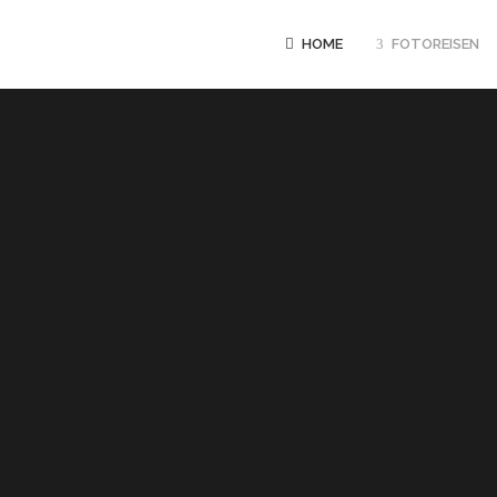
HOME
FOTOREISEN
GANZJAEHRIG
UND RUANDA 
PRIMATEN
MÄRZ BIS JUNI
TIGER INTENSI
JUNI – OKTOB
FOTOEXPEDITI
POOLS
10.08. – 21.08
PANTANAL HIG
20.08. – 31.08
LUANGWA NP M
TUENGLER