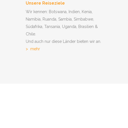
PHAN TUENGLER
Unsere Reiseziele
Wir kennen: Botswana, Indien, Kenia,
Namibia, Ruanda, Sambia, Simbabwe,
TH LUANGWA
Südafrika, Tansania, Uganda, Brasilien &
Chile.
 MARA GROSSKATZEN
Und auch nur diese Länder bieten wir an.
>
mehr
UBA & SELINDA
KALAHARI WÜSTE
CHOBE &
A – TOUR 1 –
CHOBE UND
A -TOUR 2-
ANA POOLS
ALA MALA IN SABI