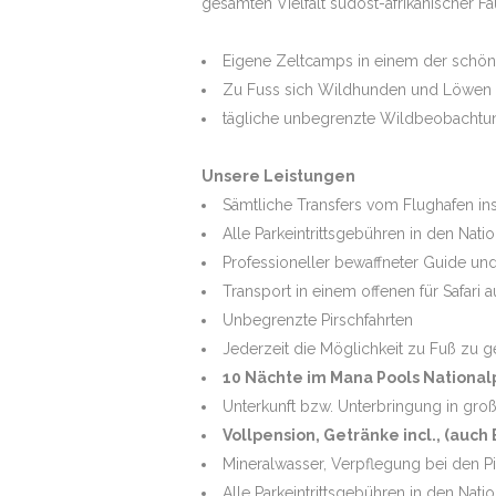
gesamten Vielfalt südost-afrikanischer 
Eigene Zeltcamps in einem der schön
Zu Fuss sich Wildhunden und Löwen
TIGER INTENSI
tägliche unbegrenzte Wildbeobachtu
Unsere Leistungen
FOTOREISE PA
BRASILIEN
Sämtliche Transfers vom Flughafen i
Alle Parkeintrittsgebühren in den Nati
Professioneller bewaffneter Guide und
Transport in einem offenen für Safari
Unbegrenzte Pirschfahrten
Jederzeit die Möglichkeit zu Fuß zu g
10 Nächte im Mana Pools Nationalp
Unterkunft bzw. Unterbringung in groß
Vollpension, Getränke incl., (auch 
Mineralwasser, Verpflegung bei den Pi
Alle Parkeintrittsgebühren in den Nati