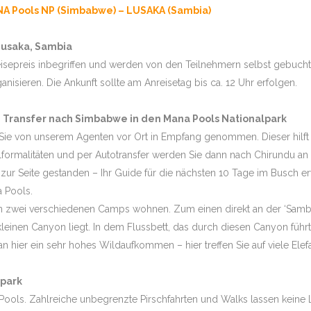
NA Pools NP (Simbabwe) – LUSAKA (Sambia)
Lusaka, Sambia
Reisepreis inbegriffen und werden von den Teilnehmern selbst gebuch
ganisieren. Die Ankunft sollte am Anreisetag bis ca. 12 Uhr erfolgen.
d Transfer nach Simbabwe in den Mana Pools Nationalpark
Sie von unserem Agenten vor Ort in Empfang genommen. Dieser hilft 
llformalitäten und per Autotransfer werden Sie dann nach Chirundu 
 zur Seite gestanden – Ihr Guide für die nächsten 10 Tage im Busch e
a Pools.
in zwei verschiedenen Camps wohnen. Zum einen direkt an der ‘Samb
inen Canyon liegt. In dem Flussbett, das durch diesen Canyon führt, t
an hier ein sehr hohes Wildaufkommen – hier treffen Sie auf viele Ele
lpark
Pools. Zahlreiche unbegrenzte Pirschfahrten und Walks lassen kein