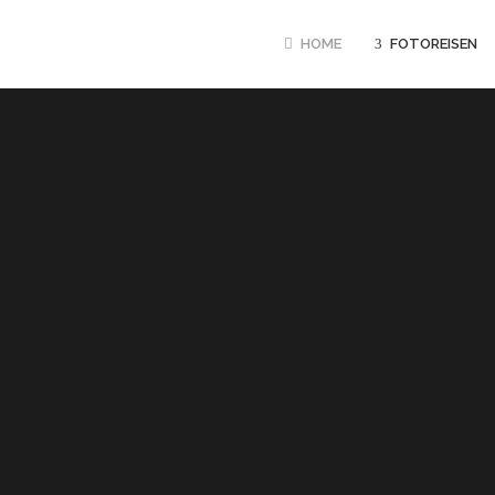
HOME
FOTOREISEN
GANZJAEHRIG
UND RUANDA 
PRIMATEN
MÄRZ BIS JUNI
TIGER INTENSI
JUNI – OKTOB
FOTOEXPEDITI
POOLS
10.08. – 21.08
PANTANAL HIG
20.08. – 31.08
LUANGWA NP M
TUENGLER