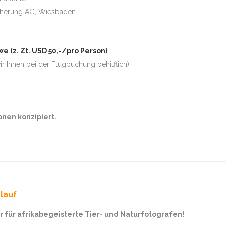
icherung AG, Wiesbaden
e (z. Zt. USD 50,-/pro Person)
wir Ihnen bei der Flugbuchung behilflich)
onen konzipiert.
lauf
r für afrikabegeisterte Tier- und Naturfotografen!