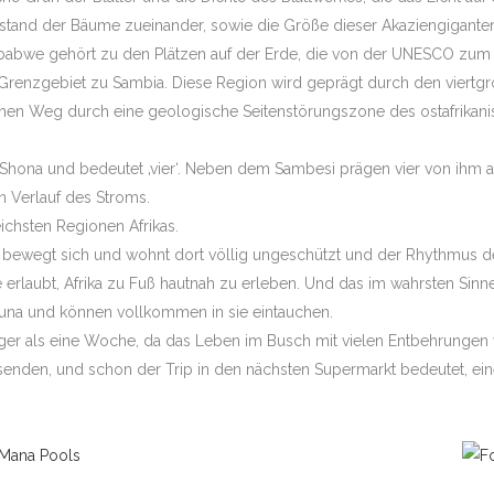
stand der Bäume zueinander, sowie die Größe dieser Akaziengigante
imbabwe gehört zu den Plätzen auf der Erde, die von der UNESCO zum
renzgebiet zu Sambia. Diese Region wird geprägt durch den viertgr
inen Weg durch eine geologische Seitenstörungszone des ostafrikanisc
e Shona und bedeutet ‚vier‘. Neben dem Sambesi prägen vier von ihm
 Verlauf des Stroms.
ichsten Regionen Afrikas.
an bewegt sich und wohnt dort völlig ungeschützt und der Rhythmus de
 erlaubt, Afrika zu Fuß hautnah zu erleben. Und das im wahrsten Sin
Fauna und können vollkommen in sie eintauchen.
er als eine Woche, da das Leben im Busch mit vielen Entbehrungen 
eisenden, und schon der Trip in den nächsten Supermarkt bedeutet, ei