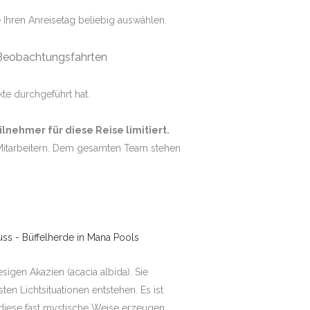
e Ihren Anreisetag beliebig auswählen.
 Beobachtungsfahrten
te durchgeführt hat.
lnehmer für diese Reise limitiert.
 Mitarbeitern. Dem gesamten Team stehen
igen Akazien (acacia albida). Sie
ten Lichtsituationen entstehen. Es ist
f diese fast mystische Weise erzeugen.