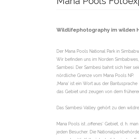
Mana Pools Fotoexp
MALA MIT STE
SAMBIA – SOU
Wildlifephotography im wilden 
LEOPARDEN
KENIA – MASAI
Der Mana Pools National Park in Simbab
BOTSWANA – D
Wir befinden uns im Norden Simbabwes, 
KONZESSION
Sambesi. Der Sambesi bahnt sich hier se
SÜDAFRIKA – 
nördliche Grenze vom Mana Pools NP.
‚Mana‘ ist ein Wort aus der Bantusprach
BOTSWANA – 
OKAVANGODELT
das Gebiet und zeugen von dem früheren
BOTSWANA – 
OKAVANGODELT
Das Sambesi Valley gehört zu den wildre
SIMBABWE – M
LODGESAFARI
Mana Pools ist ‚offenes‘ Gebiet, d. h. m
jeden Besucher. Die Nationalparkbehörde
SÜDAFRIKA – M
SANDS