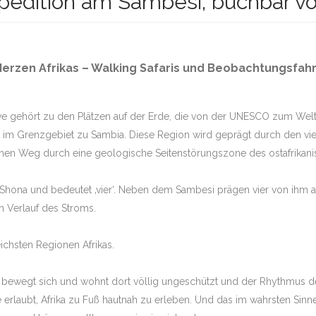
edition am Sambesi, buchbar vo
PHAN TUENGLER
TH LUANGWA
Herzen Afrikas – Walking Safaris und Beobachtungsfah
 MARA GROSSKATZEN
we gehört zu den Plätzen auf der Erde, die von der UNESCO zum Welt
UBA & SELINDA
im Grenzgebiet zu Sambia. Diese Region wird geprägt durch den vie
inen Weg durch eine geologische Seitenstörungszone des ostafrikanisc
KALAHARI WÜSTE
e Shona und bedeutet ‚vier‘. Neben dem Sambesi prägen vier von ihm
CHOBE &
A – TOUR 1 –
 Verlauf des Stroms.
CHOBE UND
A -TOUR 2-
ichsten Regionen Afrikas.
ANA POOLS
an bewegt sich und wohnt dort völlig ungeschützt und der Rhythmus de
 erlaubt, Afrika zu Fuß hautnah zu erleben. Und das im wahrsten Sin
ALA MALA IN SABI