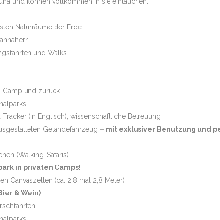
Fauna und können vollkommen in sie eintauchen.
sten Naturräume der Erde
 annähern
V PLUS TAJ MAHAL
ngsfahrten und Walks
NTANAL HIGHLIGHTS
ns Camp und zurück
onalparks
 Tracker (in Englisch), wissenschaftliche Betreuung
 ausgestatteten Geländefahrzeug
– mit exklusiver Benutzung und 
ehen (Walking-Safaris)
ark in privaten Camps!
en Canvaszelten (ca. 2,8 mal 2,8 Meter)
Bier & Wein)
rschfahrten
onalparks