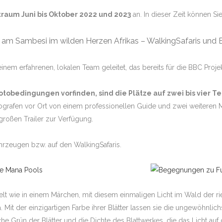
traum Juni bis Oktober 2022 und 2023
an. In dieser Zeit können Si
 am Sambesi im wilden Herzen Afrikas – WalkingSafaris und
em erfahrenen, lokalen Team geleitet, das bereits für die BBC Projek
obedingungen vorfinden, sind die Plätze auf zwei bis vier Tei
ografen vor Ort von einem professionellen Guide und zwei weiteren
großen Trailer zur Verfügung.
ahrzeugen bzw. auf den WalkingSafaris.
elt wie in einem Märchen, mit diesem einmaligen Licht im Wald der ries
. Mit der einzigartigen Farbe ihrer Blätter lassen sie die ungewöhnlichs
che Grün der Blätter und die Dichte des Blattwerkes, die das Licht au