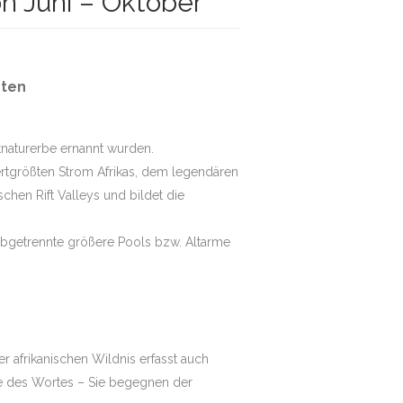
n Juni – Oktober
rten
naturerbe ernannt wurden.
rtgrößten Strom Afrikas, dem legendären
hen Rift Valleys und bildet die
 abgetrennte größere Pools bzw. Altarme
r afrikanischen Wildnis erfasst auch
ne des Wortes – Sie begegnen der