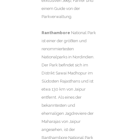
exklusiven Jeep, Fahrer und
einem Guide von der
Parkverwaltung.
Ranthambore
National Park
ist einer der größten und
renommiertesten
Nationalparks in Nordindien.
Der Park befindet sich im
Distrikt Sawai Madhopur im
Südosten Rajasthans und ist
etwa 130 km von Jaipur
entfernt. Als eines der
bekanntesten und
ehemaligen Jagdreviere der
Maharajas von Jaipur
angesehen, ist der
Ranthambore National Park