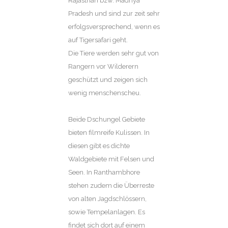
Rajasthan bzw. Madhya
Pradesh und sind zur zeit sehr
erfolgsversprechend, wenn es
auf Tigersafari geht.
Die Tiere werden sehr gut von
Rangern vor Wilderern
geschützt und zeigen sich
wenig menschenscheu.
Beide Dschungel Gebiete
bieten filmreife Kulissen. In
diesen gibt es dichte
Waldgebiete mit Felsen und
Seen. In Ranthambhore
stehen zudem die Überreste
von alten Jagdschlössern,
sowie Tempelanlagen. Es
findet sich dort auf einem