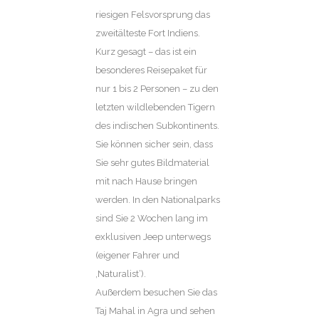
riesigen Felsvorsprung das
zweitälteste Fort Indiens.
Kurz gesagt – das ist ein
besonderes Reisepaket für
nur 1 bis 2 Personen – zu den
letzten wildlebenden Tigern
des indischen Subkontinents.
Sie können sicher sein, dass
Sie sehr gutes Bildmaterial
mit nach Hause bringen
werden. In den Nationalparks
sind Sie 2 Wochen lang im
exklusiven Jeep unterwegs
(eigener Fahrer und
‚Naturalist‘).
Außerdem besuchen Sie das
Taj Mahal in Agra und sehen