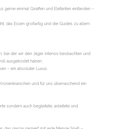
s gerne einmal Giraffen und Elefanten einfanden –
ICHERUNG
ht, das Essen großartig und die Guides zu allem
n, bei der wir den Jäger intensiv beobachten und
voll ausgekostet haben.
ben – ein absoluter Luxus.
 Kronenkranichen und für uns überraschend ein
rte sondern auch begleitete, anleitete und
r, das ganze garniert mit jede Menge Spaß –