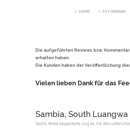
HOME
FOTOREISEN
GANZJAEHRIG
Die aufgeführten Reviews bzw. Kommentare
UND RUANDA 
PRIMATEN
erhalten haben.
Die Kunden haben der Veröffentlichung die
MÄRZ BIS JUNI
TIGER INTENSI
Vielen lieben Dank für das Fe
JUNI – OKTOB
FOTOEXPEDITI
POOLS
10.08. – 21.08
PANTANAL HIG
Sambia, South Luangwa 
20.08. – 31.08
LUANGWA NP M
Sechs Afrika begeisterte zog es mit den unterschi
TUENGLER