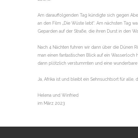
Am darauffolgenden Tag kündigte sich gegen Abend
an den Film „Die Wüste lebt“. Am nächsten Tag war
Geparden auf der Straße, die ihren Durst in den Was
Nach 4 Nächten fuhren wir dann über die Dünen Ri
man einen fantastischen Blick auf ein Wasserloch
dann plötzlich verstummten und eine wunderbare S
Ja, Afrika ist und bleibt ein Sehnsuchtsort für al
Helena und Winfried
im März 2023