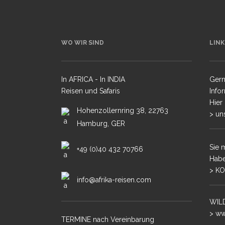
WO WIR SIND
LINK
In AFRICA - In INDIA
Gern
Reisen und Safaris
Info
Hier
Hohenzollernring 38, 22763
> un
Hamburg, GER
Sie 
+49 (0)40 432 70766
Habe
> KO
info@afrika-reisen.com
WILD
> ww
TERMINE nach Vereinbarung