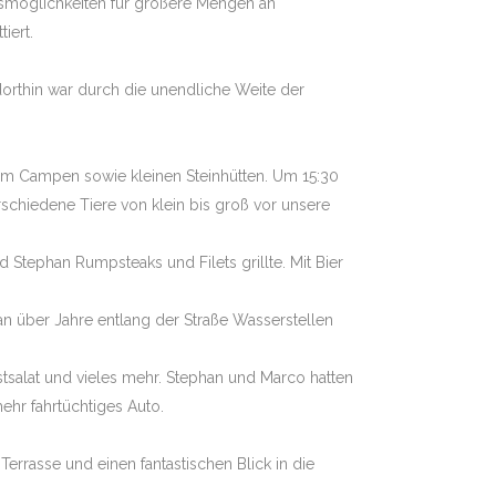
fsmöglichkeiten für größere Mengen an
iert.
dorthin war durch die unendliche Weite der
um Campen sowie kleinen Steinhütten. Um 15:30
rschiedene Tiere von klein bis groß vor unsere
Stephan Rumpsteaks und Filets grillte. Mit Bier
an über Jahre entlang der Straße Wasserstellen
tsalat und vieles mehr. Stephan und Marco hatten
ehr fahrtüchtiges Auto.
errasse und einen fantastischen Blick in die