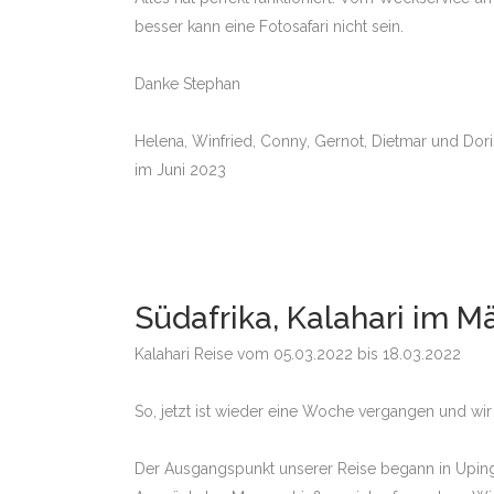
MALA MIT STE
besser kann eine Fotosafari nicht sein.
Danke Stephan
SAMBIA – SOU
LEOPARDEN
Helena, Winfried, Conny, Gernot, Dietmar und Dori
KENIA – MASAI
im Juni 2023
BOTSWANA – D
KONZESSION
SÜDAFRIKA – 
BOTSWANA – 
Südafrika, Kalahari im M
OKAVANGODELT
Kalahari Reise vom 05.03.2022 bis 18.03.2022
BOTSWANA – 
OKAVANGODELT
So, jetzt ist wieder eine Woche vergangen und wi
SIMBABWE – M
LODGESAFARI
Der Ausgangspunkt unserer Reise begann in Upingt
SÜDAFRIKA – M
SANDS