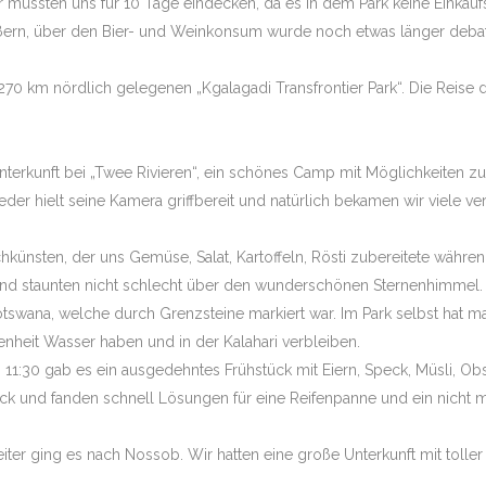
 mussten uns für 10 Tage eindecken, da es in dem Park keine Einkau
ßern, über den Bier- und Weinkonsum wurde noch etwas länger debatt
70 km nördlich gelegenen „Kgalagadi Transfrontier Park“. Die Reise 
V PLUS TAJ MAHAL
erkunft bei „Twee Rivieren“, ein schönes Camp mit Möglichkeiten z
NTANAL HIGHLIGHTS
der hielt seine Kamera griffbereit und natürlich bekamen wir viele ve
sten, der uns Gemüse, Salat, Kartoffeln, Rösti zubereitete während 
und staunten nicht schlecht über den wunderschönen Sternenhimmel.
tswana, welche durch Grenzsteine markiert war. Im Park selbst hat m
enheit Wasser haben und in der Kalahari verbleiben.
:30 gab es ein ausgedehntes Frühstück mit Eiern, Speck, Müsli, Obs
lick und fanden schnell Lösungen für eine Reifenpanne und ein nicht m
r ging es nach Nossob. Wir hatten eine große Unterkunft mit toller T