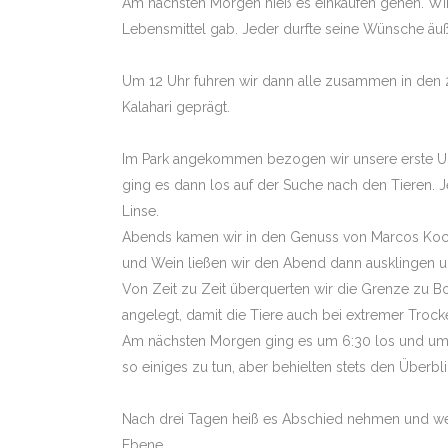
Am nächsten Morgen hieß es einkaufen gehen. Wir
Lebensmittel gab. Jeder durfte seine Wünsche äu
Um 12 Uhr fuhren wir dann alle zusammen in den 2
TIGER INTENSI
Kalahari geprägt.
Im Park angekommen bezogen wir unsere erste Unt
FOTOREISE PA
BRASILIEN
ging es dann los auf der Suche nach den Tieren. Je
Linse.
Abends kamen wir in den Genuss von Marcos Kochkün
und Wein ließen wir den Abend dann ausklingen 
Von Zeit zu Zeit überquerten wir die Grenze zu Bo
angelegt, damit die Tiere auch bei extremer Trock
Am nächsten Morgen ging es um 6:30 los und um 11
so einiges zu tun, aber behielten stets den Überb
Nach drei Tagen heiß es Abschied nehmen und weite
Ebene.