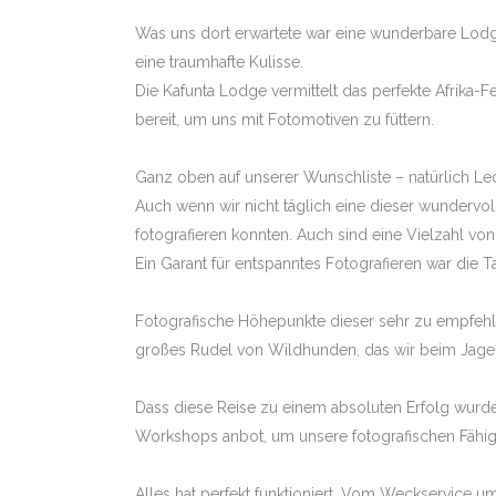
Was uns dort erwartete war eine wunderbare Lodge
08.11. – 19.11
MARA MIT STE
eine traumhafte Kulisse.
Die Kafunta Lodge vermittelt das perfekte Afrika
19.11. – 29.1
DUBA & SELIN
bereit, um uns mit Fotomotiven zu füttern.
TUENGLER
30.04. – 14.05
Ganz oben auf unserer Wunschliste – natürlich Le
KALAHARI WÜS
Auch wenn wir nicht täglich eine dieser wundervo
TUENGLER
fotografieren konnten. Auch sind eine Vielzahl v
31.05. – 12.0
Ein Garant für entspanntes Fotografieren war die T
CHOBE UND OK
ZELTCAMPS – 
Fotografische Höhepunkte dieser sehr zu empfehl
31.07. – 12.0
CHOBE UND OK
großes Rudel von Wildhunden, das wir beim Jage
ZELTCAMPS -T
07.09. – 16.09
Dass diese Reise zu einem absoluten Erfolg wurde,
MANA POOLS L
Workshops anbot, um unsere fotografischen Fähigk
STEPHAN TUE
13.11. – 23.11
Alles hat perfekt funktioniert. Vom Weckservice