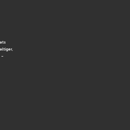
ats
ltiger,
 –