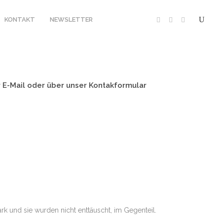
KONTAKT
NEWSLETTER
E-Mail oder über unser Kontakformular
20
SAVUTE SAFARI LODGE
19
 CAMP XAKANAXA
18
17
PMENT
EQUIPMENT
k und sie wurden nicht enttäuscht, im Gegenteil.
HERUNG