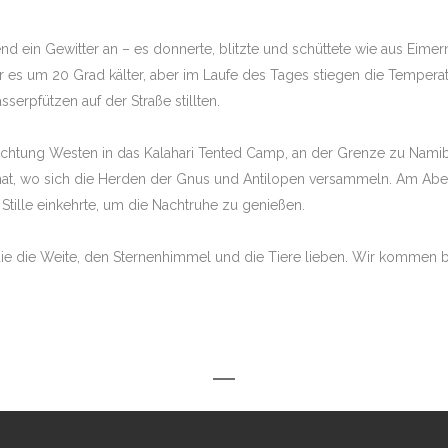
 ein Gewitter an – es donnerte, blitzte und schüttete wie aus Eimer
 es um 20 Grad kälter, aber im Laufe des Tages stiegen die Temperat
serpfützen auf der Straße stillten.
chtung Westen in das Kalahari Tented Camp, an der Grenze zu Namibi
 hat, wo sich die Herden der Gnus und Antilopen versammeln. Am Aben
tille einkehrte, um die Nachtruhe zu genießen.
le, die die Weite, den Sternenhimmel und die Tiere lieben. Wir kommen