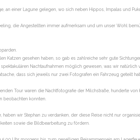
, an einer Lagune gelegen, wo sich neben Hippos, Impalas und Puku
.2026 KENIA – MASAI
PHOTO VERS
PHAN TUENGLER
-Feeling, die Angestellten immer aufmerksam und um unser Wohl bemü
1.2026 BOTSWANA –
DA MIT STEPHAN
.2027 SUEDAFRIKA –
oparden.
TE MIT STEPHAN
llen Katzen gesehen haben, so gab es zahlreiche sehr gute Sichtunge
on spektakulären Nachtaufnahmen möglich gewesen, was wir natürlich 
6.2027 BOTSWANA –
atsache, dass sich jeweils nur zwei Fotografen ein Fahrzeug geteilt ha
AVANGODELTA, PRIV.
TOUR 1 –
enden Tour waren die Nachtfotografie der Milchstraße, hunderte von
8.2027 BOTSWANA –
AVANGODELTA, PRIV.
n beobachten konnten.
OUR 2-
.2027 SIMBABWE –
 haben wir Stephan zu verdanken, der diese Reise nicht nur organisie
ODGESAFARI MIT
eiten sowie die Bildbearbeitung zu fördern.
NGLER
.2027 SÜDAFRIKA – MALA
 um 5.00 Uhr morgens bis zum geselligen Beisammensein am Lagerfeue