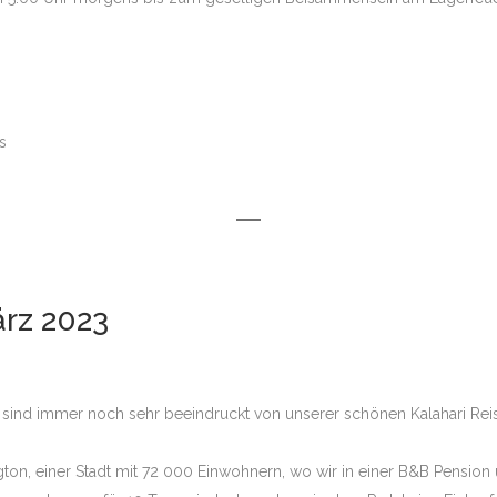
PHAN TUENGLER
TH LUANGWA
s
 MARA GROSSKATZEN
UBA & SELINDA
KALAHARI WÜSTE
CHOBE &
ärz 2023
A – TOUR 1 –
CHOBE UND
A -TOUR 2-
r sind immer noch sehr beeindruckt von unserer schönen Kalahari Rei
ANA POOLS
on, einer Stadt mit 72 000 Einwohnern, wo wir in einer B&B Pension 
ALA MALA IN SABI