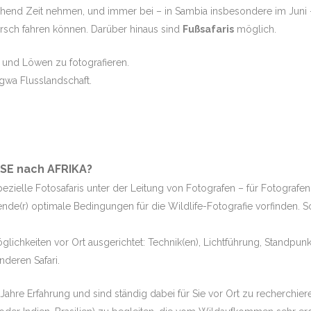
ichend Zeit nehmen, und immer bei – in Sambia insbesondere im Juni 
rsch fahren können. Darüber hinaus sind
Fußsafaris
möglich.
und Löwen zu fotografieren.
gwa Flusslandschaft.
SE nach AFRIKA?
ielle Fotosafaris unter der Leitung von Fotografen – für Fotografen
sende(r) optimale Bedingungen für die Wildlife-Fotografie vorfinden.
Möglichkeiten vor Ort ausgerichtet: Technik(en), Lichtführung, Standpu
nderen Safari.
Jahre Erfahrung und sind ständig dabei für Sie vor Ort zu recherchier