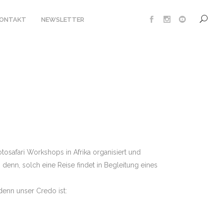
KONTAKT
NEWSLETTER
UTE SAFARI LODGE
MP XAKANAXA
safari Workshops in Afrika organisiert und
denn, solch eine Reise findet in Begleitung eines
NT
denn unser Credo ist:
IPMENT
UNG