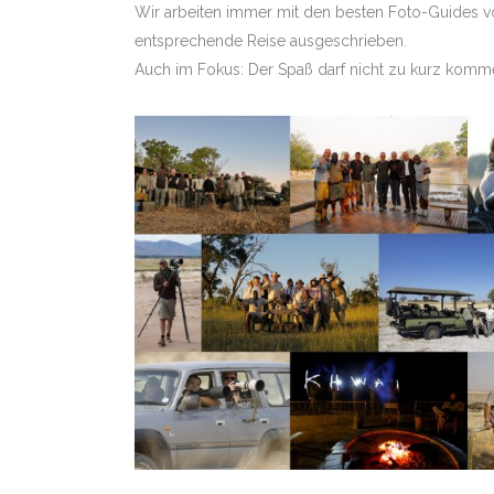
Wir arbeiten immer mit den besten Foto-Guides vo
08.11. – 19.11.2026 K
entsprechende Reise ausgeschrieben.
MARA MIT STEPHAN 
Auch im Fokus: Der Spaß darf nicht zu kurz kommen
19.11. – 29.11.2026 
DUBA & SELINDA MIT
TUENGLER
30.04. – 14.05.2027 S
KALAHARI WÜSTE MIT
TUENGLER
31.05. – 12.06.2027 
CHOBE UND OKAVANGO
ZELTCAMPS – TOUR 1
31.07. – 12.08.2027 
CHOBE UND OKAVANGO
ZELTCAMPS -TOUR 2-
07.09. – 16.09.2027 
MANA POOLS LODGESA
STEPHAN TUENGLER
13.11. – 23.11.2027 S