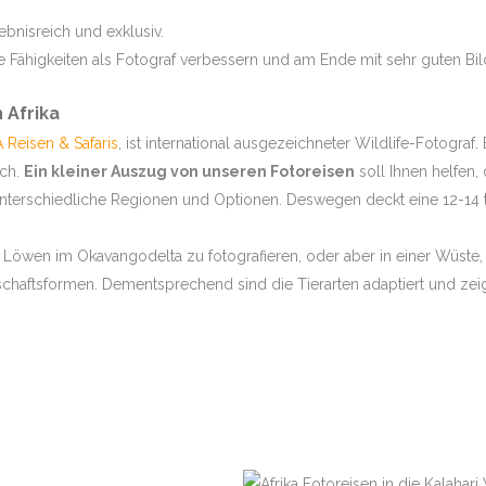
TUENGLER
ebnisreich und exklusiv.
hre Fähigkeiten als Fotograf verbessern und am Ende mit sehr guten Bi
ANGWA
 Afrika
A Reisen & Safaris
, ist international ausgezeichneter Wildlife-Fotograf. 
GROSSKATZEN
ich.
Ein kleiner Auszug von unseren Fotoreisen
soll Ihnen helfen,
SELINDA
e unterschiedliche Regionen und Optionen. Deswegen deckt eine 12-14 t
RI WÜSTE
Löwen im Okavangodelta zu fotografieren, oder aber in einer Wüste, w
schaftsformen. Dementsprechend sind die Tierarten adaptiert und zei
&
UR 1 –
 UND
UR 2-
OOLS
LA IN SABI