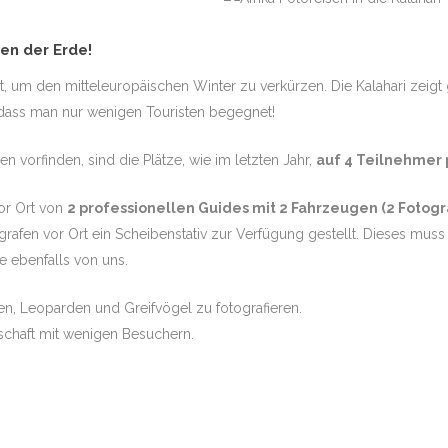
en der Erde!
 TAJ MAHAL
t, um den mitteleuropäischen Winter zu verkürzen. Die Kalahari zeigt
dass man nur wenigen Touristen begegnet!
vorfinden, sind die Plätze, wie im letzten Jahr,
auf 4 Teilnehmer p
 HIGHLIGHTS
or Ort von
2 professionellen Guides mit 2 Fahrzeugen (2 Fotogr
afen vor Ort ein Scheibenstativ zur Verfügung gestellt. Dieses muss
 ebenfalls von uns.
, Leoparden und Greifvögel zu fotografieren.
schaft mit wenigen Besuchern.