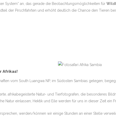
cker System“ an, das gerade die Beobachtungsmöglichkeiten für
Wild
standteil der Pirschfahrten und erhöht deutlich die Chance den Tiere
 Afrikas!
haften vom South Luangwa NP, im Südosten Sambias gelegen, begegn
erte, afrikabegeisterte Natur- und Tierfotografen, die besonderes Bil
che Natur einlassen, Hektik und Eile werden für uns in dieser Zeit ein 
versprechen, werden/können wir einige Stunden an einer Stelle verwe