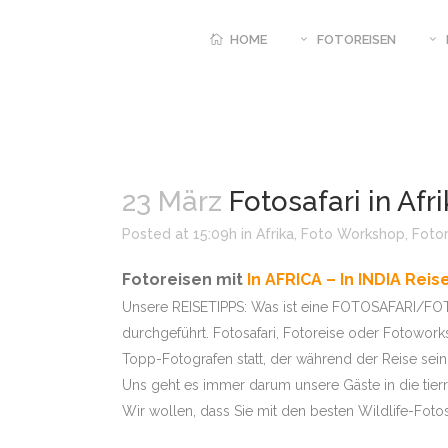
HOME
FOTOREISEN
GANZJAEHRIG BUCHB
UND RUANDA – SCH
23 März
Fotosafari in Afr
PRIMATEN
MÄRZ BIS JUNI INDIE
Posted at 15:09h
in
Afrika
,
Foto Workshop
,
Foto
TIGER INTENSIV PLUS
Fotoreisen mit
In AFRICA – In INDIA Reis
JUNI – OKTOBER SIM
FOTOEXPEDITION MA
Unsere REISETIPPS: Was ist eine FOTOSAFARI/FOTO
POOLS
durchgeführt. Fotosafari, Fotoreise oder Fotoworks
10.08. – 21.08.2026 B
Topp-Fotografen statt, der während der Reise sein 
PANTANAL HIGHLIGHT
Uns geht es immer darum unsere Gäste in die tierre
20.08. – 31.08.2026 
Wir wollen, dass Sie mit den besten Wildlife-Fot
LUANGWA NP MIT ST
TUENGLER