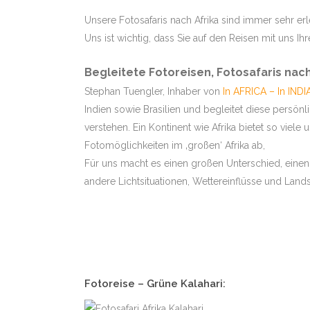
MALA MIT STEPHAN 
Unsere Fotosafaris nach Afrika sind immer sehr erl
Uns ist wichtig, dass Sie auf den Reisen mit uns I
SAMBIA – SOUTH LU
LEOPARDEN
Begleitete Fotoreisen, Fotosafaris nach
Stephan Tuengler, Inhaber von
In AFRICA – In INDI
KENIA – MASAI MARA 
Indien sowie Brasilien und begleitet diese persönl
BOTSWANA – DUBA & 
verstehen. Ein Kontinent wie Afrika bietet so viel
KONZESSION
Fotomöglichkeiten im ‚großen‘ Afrika ab,
SÜDAFRIKA – KALAHA
Für uns macht es einen großen Unterschied, einen 
andere Lichtsituationen, Wettereinflüsse und Land
BOTSWANA – CHOBE 
OKAVANGODELTA – TO
BOTSWANA – CHOBE
OKAVANGODELTA -TO
SIMBABWE – MANA P
LODGESAFARI
Fotoreise – Grüne Kalahari
:
SÜDAFRIKA – MALA MA
SANDS