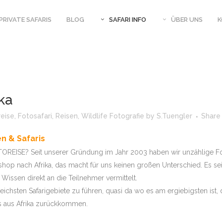
PRIVATE SAFARIS
BLOG
SAFARI INFO
ÜBER UNS
AR UGANDA
SIMBABWE – MAGISCHES MANA
SAFARI KALENDER
WERPUNKT
POOLS
ika
SAMBIA – LUANGWA RIVER JOURNEYS
N – 3 WOCHEN
reise
,
Fotosafari
,
Reisen
,
Wildlife Fotografie
by
S.Tuengler
Share
BOTSWANA TIERSICHTUNGEN 2020
 TAJ
BOTSWANA – SAV
UGANDA UND RUANDA – PRIMATEN
en & Safaris
BOTSWANA TIERSICHTUNGEN 2019
BABWE –
BOTSWANA – CA
GISCHES MANA
REISE? Seit unserer Gründung im Jahr 2003 haben wir unzählige Foto
BOTSWANA TIERSICHTUNGEN 2018
hop nach Afrika, das macht für uns keinen großen Unterschied. Es sei 
RASILIEN –
BOTSWANA TIERSICHTUNGEN 2017
Wissen direkt an die Teilnehmer vermittelt.
S
PHOTOEQUIPME
ichsten Safarigebiete zu führen, quasi da wo es am ergiebigsten ist, 
SAMBIA – SOUTH
PHOTO LEIHEQU
os aus Afrika zurückkommen.
EPHAN
FOTOSAFARI IN AFRIKA, TIPPS
REISEVERSICHER