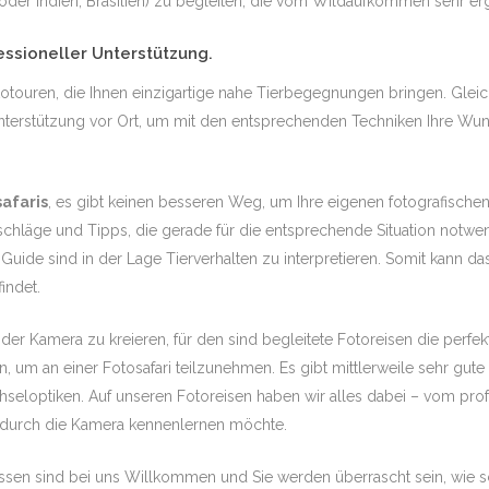
ika (oder Indien, Brasilien) zu begleiten, die vom Wildaufkommen sehr 
fessioneller Unterstützung.
Fototouren, die Ihnen einzigartige nahe Tierbegegnungen bringen. Gl
 Unterstützung vor Ort, um mit den entsprechenden Techniken Ihre W
safaris
, es gibt keinen besseren Weg, um Ihre eigenen fotografischen
chläge und Tipps, die gerade für die entsprechende Situation notwen
Guide sind in der Lage Tierverhalten zu interpretieren. Somit kann d
indet.
 der Kamera zu kreieren, für den sind begleitete Fotoreisen die perfek
, um an einer Fotosafari teilzunehmen. Es gibt mittlerweile sehr gu
loptiken. Auf unseren Fotoreisen haben wir alles dabei – vom profes
ka durch die Kamera kennenlernen möchte.
ssen sind bei uns Willkommen und Sie werden überrascht sein, wie schn