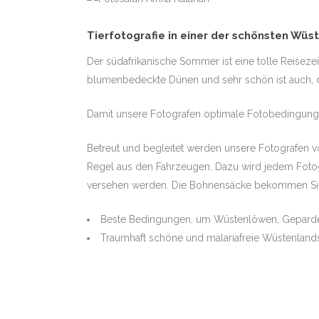
Tierfotografie in einer der schönsten Wüst
TIGER INTENSIV PLUS
Der südafrikanische Sommer ist eine tolle Reisezei
blumenbedeckte Dünen und sehr schön ist auch, 
Damit unsere Fotografen optimale Fotobedingungen 
FOTOREISE PANTANAL
BRASILIEN
Betreut und begleitet werden unsere Fotografen v
Regel aus den Fahrzeugen. Dazu wird jedem Fotogr
versehen werden. Die Bohnensäcke bekommen Sie
Beste Bedingungen, um Wüstenlöwen, Geparden
Traumhaft schöne und malariafreie Wüstenland