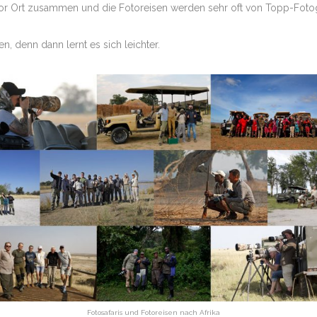
r Ort zusammen und die Fotoreisen werden sehr oft von Topp-Fotograf
ENIA – MASAI
PHOTO VERSICH
TUENGLER
, denn dann lernt es sich leichter.
BOTSWANA –
 STEPHAN
UEDAFRIKA –
 STEPHAN
BOTSWANA –
DELTA, PRIV.
 –
BOTSWANA –
DELTA, PRIV.
SIMBABWE –
FARI MIT
ÜDAFRIKA – MALA
Fotosafaris und Fotoreisen nach Afrika