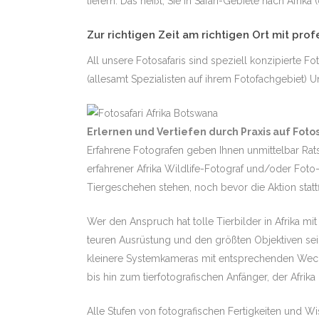
liefern. Das heißt, Sie in Safari-Gebiete nach Afr
Zur richtigen Zeit am richtigen Ort mit pro
All unsere Fotosafaris sind speziell konzipierte 
(allesamt Spezialisten auf ihrem Fotofachgebiet)
Erlernen und Vertiefen durch Praxis auf Foto
Erfahrene Fotografen geben Ihnen unmittelbar Rats
erfahrener Afrika Wildlife-Fotograf und/oder Foto-
Tiergeschehen stehen, noch bevor die Aktion stattf
Wer den Anspruch hat tolle Tierbilder in Afrika mit
teuren Ausrüstung und den größten Objektiven sein
kleinere Systemkameras mit entsprechenden Wechse
bis hin zum tierfotografischen Anfänger, der Afri
Alle Stufen von fotografischen Fertigkeiten und Wi