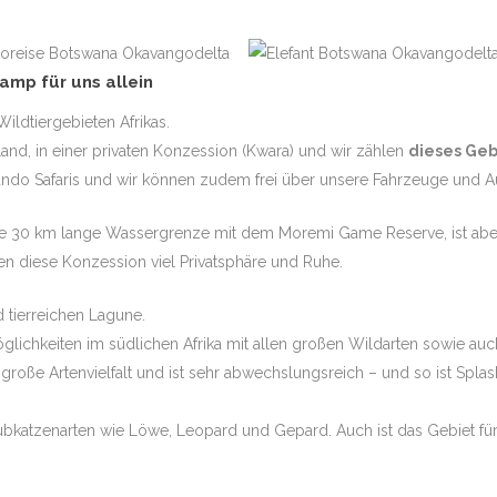
amp für uns allein
ldtiergebieten Afrikas.
sland, in einer privaten Konzession (Kwara) und wir zählen
dieses Gebi
o Safaris und wir können zudem frei über unsere Fahrzeuge und Au
ine 30 km lange Wassergrenze mit dem Moremi Game Reserve, ist aber 
en diese Konzession viel Privatsphäre und Ruhe.
 tierreichen Lagune.
ichkeiten im südlichen Afrika mit allen großen Wildarten sowie auc
roße Artenvielfalt und ist sehr abwechslungsreich – und so ist Splash 
Raubkatzenarten wie Löwe, Leopard und Gepard. Auch ist das Gebiet 