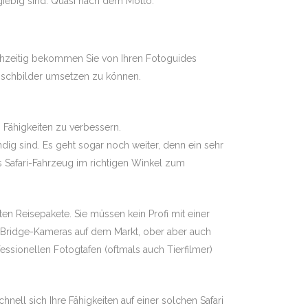
ergiebig sind. Quasi nach dem Motto:
eichzeitig bekommen Sie von Ihren Fotoguides
unschbilder umsetzen zu können.
 Fähigkeiten zu verbessern.
dig sind. Es geht sogar noch weiter, denn ein sehr
as Safari-Fahrzeug im richtigen Winkel zum
ten Reisepakete. Sie müssen kein Profi mit einer
te Bridge-Kameras auf dem Markt, ober aber auch
sionellen Fotogtafen (oftmals auch Tierfilmer)
ell sich Ihre Fähigkeiten auf einer solchen Safari