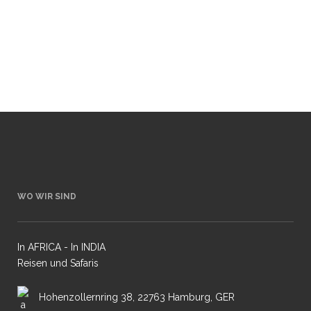
Tuengler Fotoreisen in den Atlantischen
Regenwald Brasiliens rund um São Paulo
bieten Naturfotografen eine faszinierende...
10 März, 2026
WO WIR SIND
In AFRICA - In INDIA
Reisen und Safaris
Hohenzollernring 38, 22763 Hamburg, GER