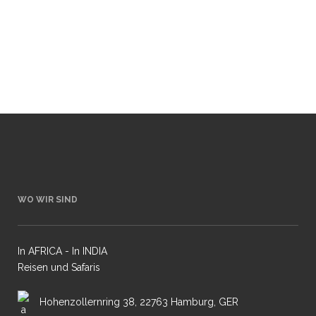
Landschaft in warmes Licht, während
leichter Staub und Dunst für die
charakteristische...
15 Juni, 2026
WO WIR SIND
In AFRICA - In INDIA
Reisen und Safaris
Hohenzollernring 38, 22763 Hamburg, GER