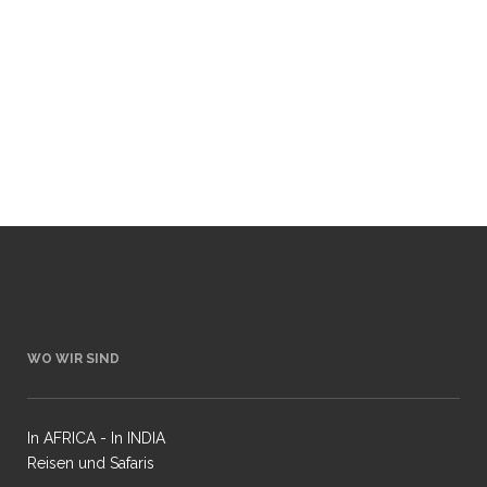
ihn und die wichtigsten Grundlagen für
Wildlife-Fotografie näher kennen. Dabei gibt
er dir Insides und Bildbeispiele zu
Kameradaten und genauere Details zur
Aufnahmesituation.Zudem präsentiert...
05 Juni, 2020
WO WIR SIND
In AFRICA - In INDIA
Reisen und Safaris