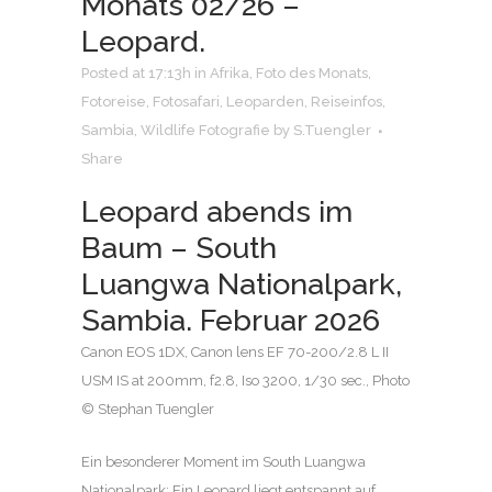
Monats 02/26 –
Leopard.
Posted at 17:13h
in
Afrika
,
Foto des Monats
,
Fotoreise
,
Fotosafari
,
Leoparden
,
Reiseinfos
,
Sambia
,
Wildlife Fotografie
by
S.Tuengler
Share
Leopard abends im
Baum – South
Luangwa Nationalpark,
Sambia. Februar 2026
Canon EOS 1DX, Canon lens EF 70-200/2.8 L II
USM IS at 200mm, f2.8, Iso 3200, 1/30 sec., Photo
© Stephan Tuengler
Ein besonderer Moment im South Luangwa
Nationalpark: Ein Leopard liegt entspannt auf