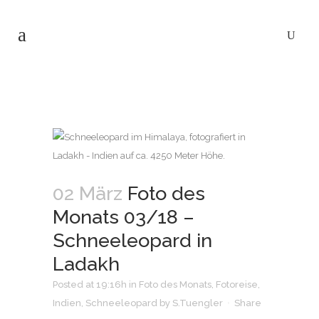
02 März
Foto des
Monats 03/18 –
Schneeleopard in
Ladakh
Posted at 19:16h
in
Foto des Monats
,
Fotoreise
,
Indien
,
Schneeleopard
by
S.Tuengler
Share