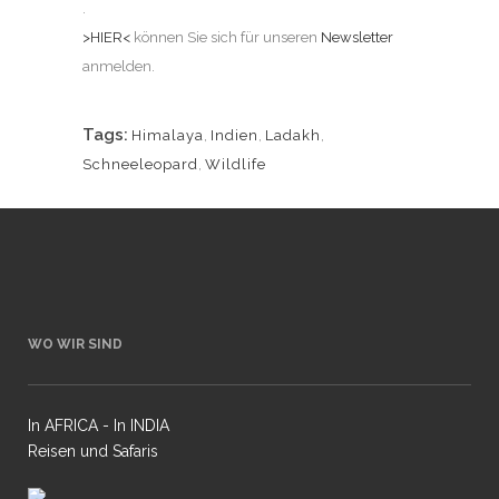
.
>HIER<
können Sie sich für unseren
Newsletter
anmelden.
Tags:
Himalaya
,
Indien
,
Ladakh
,
Schneeleopard
,
Wildlife
WO WIR SIND
In AFRICA - In INDIA
Reisen und Safaris