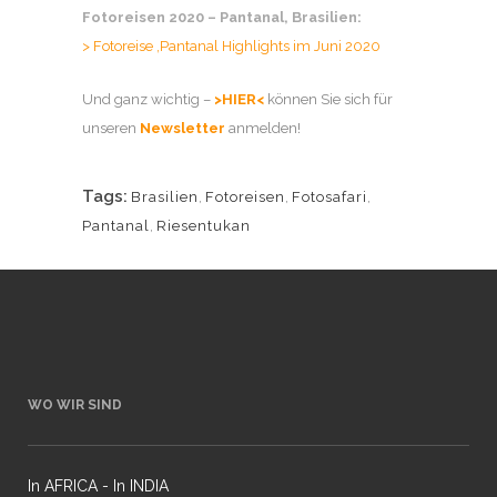
Fotoreisen 2020 – Pantanal, Brasilien:
> Fotoreise ‚Pantanal Highlights im Juni 2020
Und ganz wichtig –
>HIER<
können Sie sich für
unseren
Newsletter
anmelden!
Tags:
Brasilien
,
Fotoreisen
,
Fotosafari
,
Pantanal
,
Riesentukan
WO WIR SIND
In AFRICA - In INDIA