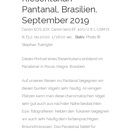
Pantanal, Brasilien.
September 2019
Canon EOS 1DX, Canon lens EF 400/2.8 L USM IS
III, f3.2, Iso 2000, 1/1600 sec.,
Stativ
, Photo ©
Stephan Tuengler
Dieses Portrait eines Riesentukans entstand im
Panatanal in Pouso Alegre, Brasilien.
Auf unseren Reisen ins Pantanal begegnen wir
diesen bunten Vögeln sehr häufig. An einigen
Plätzen kann man diese charismatischen Vögel
sehr gut auch aus nächster Nähe beobachten
bzw. fotografieren. Neben den Tukanen begegnen
wir auch sehr häufig dem farbenprächtigen
Braunohrarassari. Das Panatanal bietet für