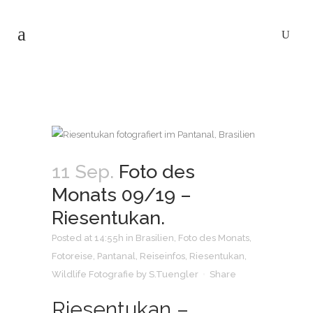
11 Sep.
Foto des
Monats 09/19 –
Riesentukan.
Posted at 14:55h
in
Brasilien
,
Foto des Monats
,
Fotoreise
,
Pantanal
,
Reiseinfos
,
Riesentukan
,
Wildlife Fotografie
by
S.Tuengler
Share
Riesentukan –