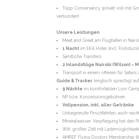
Topp Conservancy (privat) voll mit Gr
verbunden!
TIGER INTENSI
Unsere Leistungen
Meet and Greet am Flughafen in Nairo
1 Nacht
im EKA Hotel (incl. Frühstück)
FOTOREISE PA
Sämtliche Transfers
BRASILIEN
2 Inlandsflüge Nairobi (Wilson) – 
Transport in einem offenen für Safari
Guide & Tracker
(englisch sprachig) auf
9 Nächte
im komfortablen Lion Cam
NP bzw. Konzessionsgebühren
Vollpension, inkl. aller Getränke
Unbegrenzte Pirschfahrten, auch nacht
Mineralwasser, Verpflegung bei den Pi
Wifi, großes Zelt mit Lademöglichke
AMREF Flying Doctors Membership (für