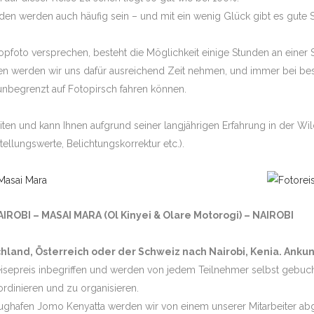
 werden auch häufig sein – und mit ein wenig Glück gibt es gute S
Topfoto versprechen, besteht die Möglichkeit einige Stunden an einer S
n werden wir uns dafür ausreichend Zeit nehmen, und immer bei best
nbegrenzt auf Fotopirsch fahren können.
ten und kann Ihnen aufgrund seiner langjährigen Erfahrung in der Wild
ellungswerte, Belichtungskorrektur etc.).
IROBI – MASAI MARA (Ol Kinyei & Olare Motorogi) – NAIROBI
tschland, Österreich oder der Schweiz nach Nairobi, Kenia. Anku
Reisepreis inbegriffen und werden von jedem Teilnehmer selbst gebuc
oordinieren und zu organisieren.
Flughafen Jomo Kenyatta werden wir von einem unserer Mitarbeiter a