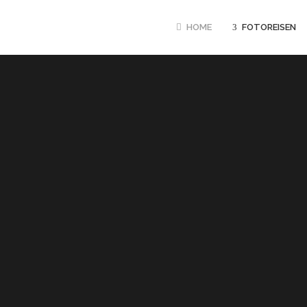
HOME
FOTOREISEN
GANZJAEHRIG
UND RUANDA 
PRIMATEN
MÄRZ BIS JUNI
TIGER INTENSI
JUNI – OKTOB
FOTOEXPEDITI
POOLS
10.08. – 21.08
PANTANAL HIG
20.08. – 31.08
LUANGWA NP M
TUENGLER