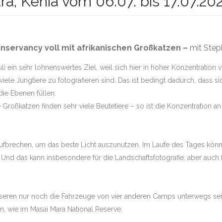
a, Kenia vom 06.07. bis 17.07.20
PHAN TUENGLER
TH LUANGWA
nservancy voll mit afrikanischen Großkatzen –
mit
Step
li ein sehr lohnenswertes Ziel, weil sich hier in hoher Konzentration
 MARA GROSSKATZEN
ele Jungtiere zu fotografieren sind. Das ist bedingt dadurch, dass si
UBA & SELINDA
ie Ebenen füllen.
 Großkatzen finden sehr viele Beutetiere – so ist die Konzentration a
KALAHARI WÜSTE
CHOBE &
A – TOUR 1 –
ufbrechen, um das beste Licht auszunutzen. Im Laufe des Tages können
 Und das kann insbesondere für die Landschaftsfotografie, aber auch f
CHOBE UND
A -TOUR 2-
ANA POOLS
eren nur noch die Fahrzeuge von vier anderen Camps unterwegs sein
, wie im Masai Mara National Reserve.
ALA MALA IN SABI