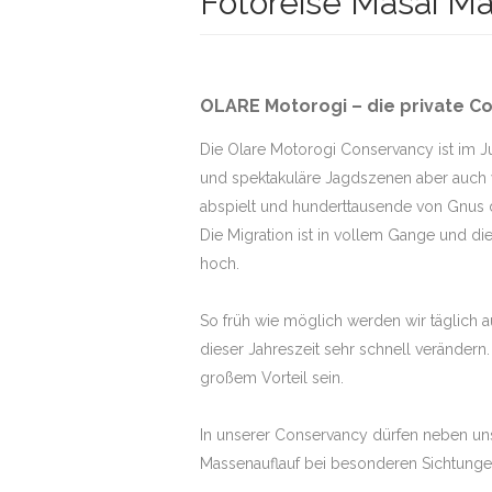
Fotoreise Masai Mar
MALA MIT STE
SAMBIA – SOU
OLARE Motorogi – die private Co
LEOPARDEN
Die Olare Motorogi Conservancy ist im Ju
KENIA – MASAI
und spektakuläre Jagdszenen aber auch vi
BOTSWANA – D
abspielt und hunderttausende von Gnus d
KONZESSION
Die Migration ist in vollem Gange und die
SÜDAFRIKA – 
hoch.
BOTSWANA – 
OKAVANGODELT
So früh wie möglich werden wir täglich a
dieser Jahreszeit sehr schnell verändern.
BOTSWANA – 
OKAVANGODELT
großem Vorteil sein.
SIMBABWE – M
LODGESAFARI
In unserer Conservancy dürfen neben uns
Massenauflauf bei besonderen Sichtungen
SÜDAFRIKA – M
SANDS