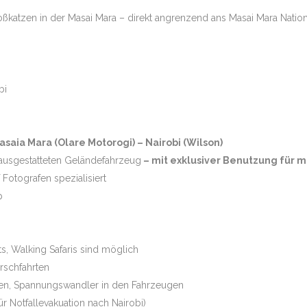
oßkatzen in der Masai Mara – direkt angrenzend ans Masai Mara Natio
V PLUS TAJ MAHAL
bi
NTANAL HIGHLIGHTS
Masaia Mara (Olare Motorogi) – Nairobi (Wilson)
s ausgestatteten Geländefahrzeug
– mit exklusiver Benutzung für 
 Fotografen spezialisiert
p
s, Walking Safaris sind möglich
rschfahrten
iten, Spannungswandler in den Fahrzeugen
 Notfallevakuation nach Nairobi)