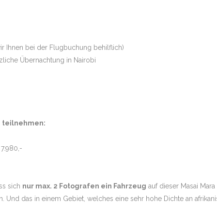
wir Ihnen bei der Flugbuchung behilflich)
tzliche Übernachtung in Nairobi
n teilnehmen:
7.980,-
ass sich
nur max. 2 Fotografen ein Fahrzeug
auf dieser Masai Mara 
 Und das in einem Gebiet, welches eine sehr hohe Dichte an afrikani