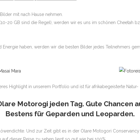
ge Bilder mit nach Hause nehmen.
(10-20 GB sind die Regel), werden wir es uns im schönen Cheetah b
Energie haben, werden wir die besten Bilder jedes Teilnehmers geme
res Highlight in unserem Portfolio und ist für afrikabegeisterte Natur-
Olare Motorogi jeden Tag. Gute Chancen au
Bestens für Geparden und Leoparden.
 Löwendichte. Und zur Zeit gibt es in der Olare Motogori Conservanc
 auf dieser Reise zu sehen liegt so gut wie bei 100%.