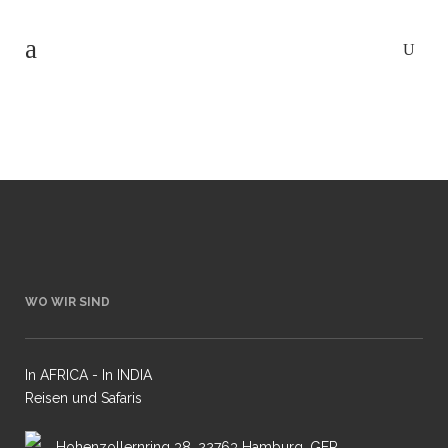
WO WIR SIND
In AFRICA - In INDIA
Reisen und Safaris
Hohenzollernring 38, 22763 Hamburg, GER