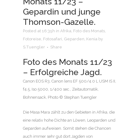
Monats 11/23 –
Gepardin und junge
Thomson-Gazelle.
Posted at 16:35h
in
Afrika
,
Foto des Monats
,
Fotoreise
,
Fotosafari
,
Geparden
,
Kenia
by
S.Tuengler
Share
Foto des Monats 11/23
– Erfolgreiche Jagd.
Canon EOS R3, Canon lens EF 500/4.0 L USM IS II,
f4.5, Iso 5000, 1/400 sec., Zeitautomatik,
Bohnensack, Photo © Stephan Tuengler
Die Masa Mara zählt zu den Gebieten in Afrika, die
eine relativ hohe Dichte an Löwen, Leoparden und
Geparden aufweisen. Somit stehen die Chancen
auch immer sehr gut dort Jagden von