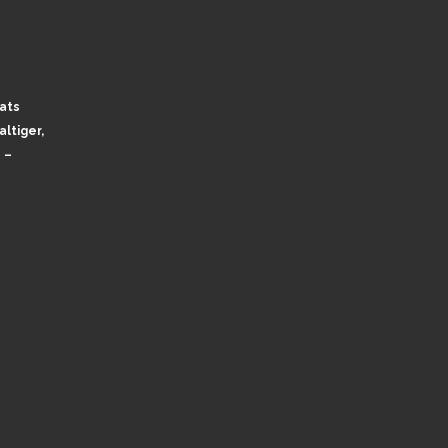
ats
ltiger,
 –