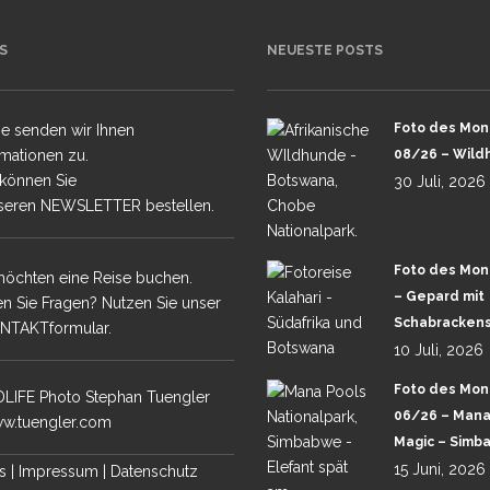
PHAN TUENGLER
S
NEUESTE POSTS
TH LUANGWA
Foto des Mon
e senden wir Ihnen
 MARA GROSSKATZEN
rmationen zu.
08/26 – Wild
 können Sie
30 Juli, 2026
UBA & SELINDA
seren NEWSLETTER bestellen.
KALAHARI WÜSTE
Foto des Mon
möchten eine Reise buchen.
CHOBE &
– Gepard mit
n Sie Fragen? Nutzen Sie unser
A – TOUR 1 –
Schabrackens
NTAKTformular.
10 Juli, 2026
CHOBE UND
A -TOUR 2-
Foto des Mon
LIFE Photo Stephan Tuengler
ANA POOLS
06/26 – Mana
w.tuengler.com
Magic – Simb
15 Juni, 2026
s
|
Impressum
|
Datenschutz
ALA MALA IN SABI