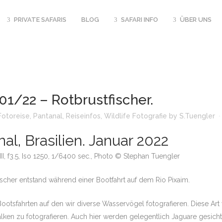
PRIVATE SAFARIS
BLOG
SAFARI INFO
ÜBER UNS
 BUCHBAR UGANDA
SIMBABWE – MAGISCHES MANA
SAFARI KALENDER
– SCHWERPUNKT
POOLS
1/22 – Rotbrustfischer.
SAMBIA – LUANGWA RIVER JOURNEYS
 INDIEN – 3 WOCHEN
Fotoreise
,
Pantanal
,
Reiseinfos
,
Wildlife Fotografie
by
S.Tuengler
BOTSWANA TIERSICHTUNGEN 20
V PLUS TAJ
BOTSWANA – 
UGANDA UND RUANDA – PRIMATEN
al, Brasilien. Januar 2022
BOTSWANA TIERSICHTUNGEN 20
ER SIMBABWE –
BOTSWANA –
ON MAGISCHES MANA
, f3.5, Iso 1250, 1/6400 sec., Photo © Stephan Tuengler
BOTSWANA TIERSICHTUNGEN 20
.2026 BRASILIEN –
BOTSWANA TIERSICHTUNGEN 20
cher entstand während einer Bootfahrt auf dem Rio Pixaim.
HLIGHTS
PHOTOEQUI
.2026 SAMBIA – SOUTH
PHOTO LEIH
ootsfahrten auf den wir diverse Wasservögel fotografieren. Diese Art 
IT STEPHAN
lken zu fotografieren. Auch hier werden gelegentlich Jaguare gesicht
FOTOSAFARI IN AFRIKA, TIPPS
REISEVERSIC