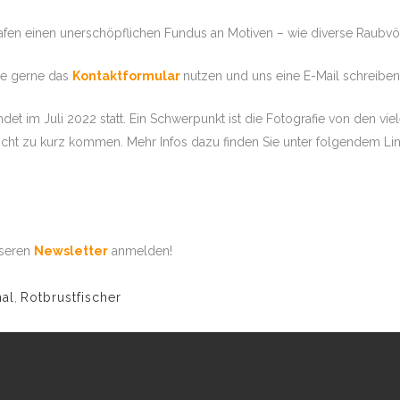
.2026 KENIA – MASAI
afen einen unerschöpflichen Fundus an Motiven – wie diverse Raubvögel
PHOTO VERS
PHAN TUENGLER
ie gerne das
1.2026 BOTSWANA –
Kontaktformular
nutzen und uns eine E-Mail schreibe
DA MIT STEPHAN
indet im Juli 2022 statt. Ein Schwerpunkt ist die Fotografie von den 
.2027 SUEDAFRIKA –
nicht zu kurz kommen. Mehr Infos dazu finden Sie unter folgendem Lin
TE MIT STEPHAN
6.2027 BOTSWANA –
AVANGODELTA, PRIV.
TOUR 1 –
nseren
Newsletter
anmelden!
8.2027 BOTSWANA –
AVANGODELTA, PRIV.
OUR 2-
nal
,
Rotbrustfischer
.2027 SIMBABWE –
ODGESAFARI MIT
NGLER
.2027 SÜDAFRIKA – MALA