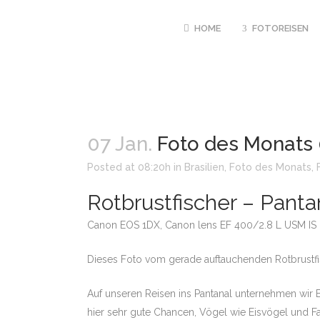
HOME
FOTOREISEN
GANZJAEHRIG
UND RUANDA 
07 Jan.
Foto des Monats 0
PRIMATEN
MÄRZ BIS JUNI
Posted at 08:20h
in
Brasilien
,
Foto des Monats
,
TIGER INTENSI
Rotbrustfischer – Pantan
JUNI – OKTOB
FOTOEXPEDITI
Canon EOS 1DX, Canon lens EF 400/2.8 L USM IS III
POOLS
10.08. – 21.08
Dieses Foto vom gerade auftauchenden Rotbrustfis
PANTANAL HIG
20.08. – 31.08
Auf unseren Reisen ins Pantanal unternehmen wir B
LUANGWA NP M
hier sehr gute Chancen, Vögel wie Eisvögel und Fa
TUENGLER