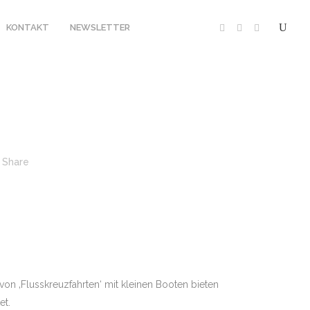
KONTAKT
NEWSLETTER
Share
20
SAVUTE SAFARI LODGE
19
 CAMP XAKANAXA
18
17
PMENT
EQUIPMENT
von ‚Flusskreuzfahrten‘ mit kleinen Booten bieten
et.
HERUNG