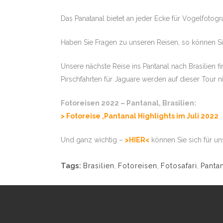
08.11. – 19.11
Das Panatanal bietet an jeder Ecke für Vogelfotogr
MARA MIT STE
Haben Sie Fragen zu unseren Reisen, so können S
19.11. – 29.1
DUBA & SELIN
TUENGLER
Unsere nächste Reise ins Pantanal nach Brasilien f
30.04. – 14.05
Pirschfahrten für Jaguare werden auf dieser Tour 
KALAHARI WÜS
TUENGLER
Fotoreisen 2022 – Pantanal, Brasilien:
31.05. – 12.0
> Fotoreise ‚Pantanal Highlights im Juli 2022
CHOBE UND OK
ZELTCAMPS – 
Und ganz wichtig –
>HIER<
können Sie sich für u
31.07. – 12.0
CHOBE UND OK
ZELTCAMPS -T
Tags:
Brasilien
,
Fotoreisen
,
Fotosafari
,
Panta
07.09. – 16.09
MANA POOLS L
STEPHAN TUE
13.11. – 23.11