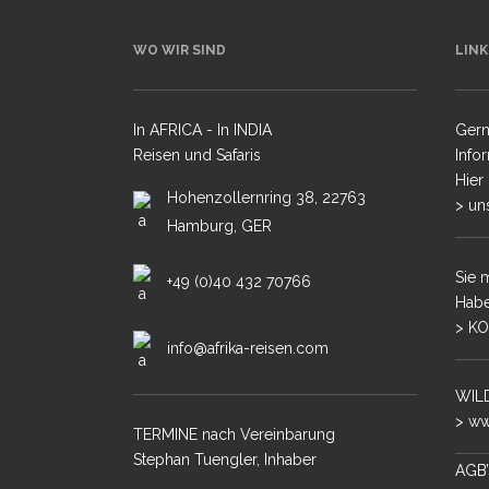
MALA MIT STE
WO WIR SIND
LINK
SAMBIA – SOU
LEOPARDEN
In AFRICA - In INDIA
Gern
KENIA – MASAI
Reisen und Safaris
Info
Hier
BOTSWANA – D
Hohenzollernring 38, 22763
> un
KONZESSION
Hamburg, GER
SÜDAFRIKA – 
Sie 
+49 (0)40 432 70766
BOTSWANA – 
Habe
OKAVANGODELT
> KO
info@afrika-reisen.com
BOTSWANA – 
OKAVANGODELT
WILD
SIMBABWE – M
> ww
LODGESAFARI
TERMINE nach Vereinbarung
Stephan Tuengler, Inhaber
AGB’
SÜDAFRIKA – M
SANDS