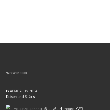
Kanga Pan Camp: Fotoreise Simbabwe –
Zwei Camps, ‚the very best‘ vom 11.09. bis
23.09.2018 Viel Spaß beim Anschauen!...
29 Mai, 2017
WO WIR SIND
In AFRICA - In INDIA
Reisen und Safaris
Hohenzollernring 38, 22763 Hamburg, GER