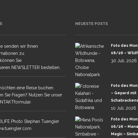
S
NEUESTE POSTS
V PLUS TAJ MAHAL
Foto des Mon
e senden wir Ihnen
NTANAL HIGHLIGHTS
rmationen zu.
08/26 – Wild
 können Sie
30 Juli, 2026
seren NEWSLETTER bestellen.
Foto des Mon
möchten eine Reise buchen.
– Gepard mit
n Sie Fragen? Nutzen Sie unser
Schabrackens
NTAKTformular.
10 Juli, 2026
Foto des Mon
LIFE Photo Stephan Tuengler
06/26 – Mana
w.tuengler.com
Magic – Simb