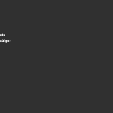
ats
ltiger,
 –