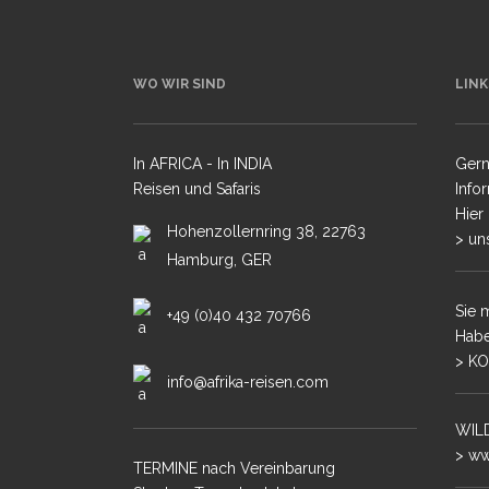
WO WIR SIND
LINK
TIGER INTENSI
In AFRICA - In INDIA
Gern
FOTOREISE PA
Reisen und Safaris
Info
BRASILIEN
Hier
Hohenzollernring 38, 22763
> un
Hamburg, GER
Sie 
+49 (0)40 432 70766
Habe
> KO
info@afrika-reisen.com
WILD
> ww
TERMINE nach Vereinbarung