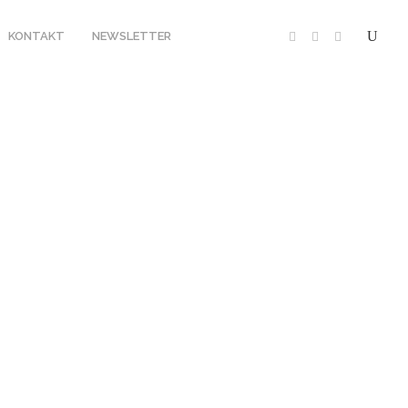
KONTAKT
NEWSLETTER
20
SAVUTE SAFARI LODGE
19
 CAMP XAKANAXA
18
17
PMENT
EQUIPMENT
HERUNG