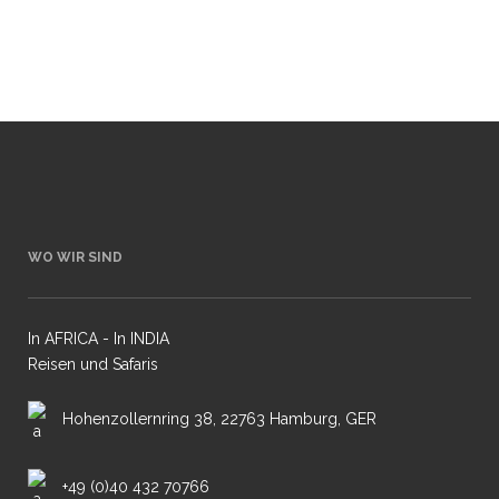
heißt dann wieder viele...
29 Mai, 2017
WO WIR SIND
In AFRICA - In INDIA
Reisen und Safaris
Hohenzollernring 38, 22763 Hamburg, GER
+49 (0)40 432 70766