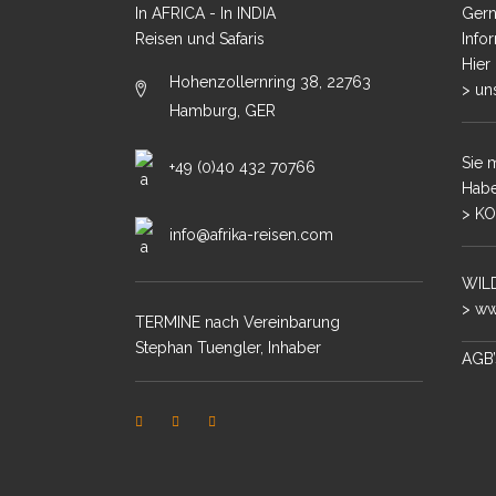
MALA MIT STE
In AFRICA - In INDIA
Gern
Reisen und Safaris
Info
Hier
Hohenzollernring 38, 22763
> un
SAMBIA – SOU
Hamburg, GER
LEOPARDEN
KENIA – MASAI
Sie 
+49 (0)40 432 70766
Habe
BOTSWANA – D
> KO
KONZESSION
info@afrika-reisen.com
SÜDAFRIKA – 
WILD
BOTSWANA – 
> ww
OKAVANGODELT
TERMINE nach Vereinbarung
Stephan Tuengler, Inhaber
BOTSWANA – 
AGB’
OKAVANGODELT
SIMBABWE – M
LODGESAFARI
SÜDAFRIKA – M
SANDS