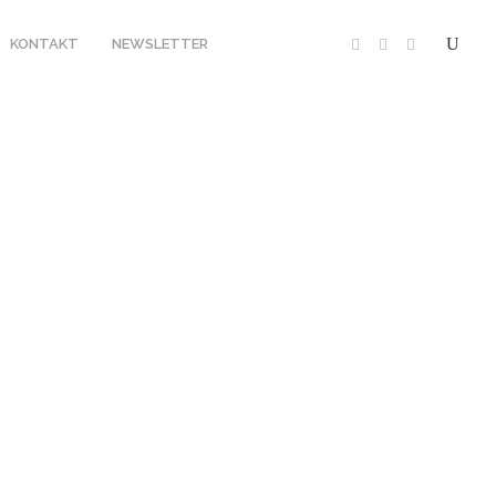
KONTAKT
NEWSLETTER
20
SAVUTE SAFARI LODGE
19
 CAMP XAKANAXA
18
17
PMENT
EQUIPMENT
HERUNG