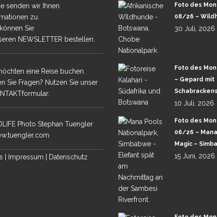
PHAN TUENGLER
Foto des Mon
e senden wir Ihnen
rmationen zu.
08/26 – Wild
 können Sie
30 Juli, 2026
seren NEWSLETTER bestellen.
TH LUANGWA
 MARA GROSSKATZEN
Foto des Mon
möchten eine Reise buchen.
– Gepard mit
n Sie Fragen? Nutzen Sie unser
UBA & SELINDA
Schabrackens
NTAKTformular.
10 Juli, 2026
KALAHARI WÜSTE
Foto des Mon
LIFE Photo Stephan Tuengler
CHOBE &
06/26 – Mana
w.tuengler.com
A – TOUR 1 –
Magic – Simb
15 Juni, 2026
CHOBE UND
s
|
Impressum
|
Datenschutz
A -TOUR 2-
ANA POOLS
ALA MALA IN SABI