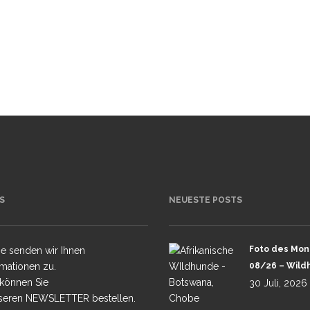
.2026 KENIA – MASAI
PHOTO VERS
PHAN TUENGLER
1.2026 BOTSWANA –
DA MIT STEPHAN
.2027 SUEDAFRIKA –
TE MIT STEPHAN
6.2027 BOTSWANA –
AVANGODELTA, PRIV.
TOUR 1 –
S
NEUESTE POSTS
8.2027 BOTSWANA –
AVANGODELTA, PRIV.
OUR 2-
Foto des Mon
e senden wir Ihnen
.2027 SIMBABWE –
ODGESAFARI MIT
rmationen zu.
08/26 – Wild
NGLER
 können Sie
30 Juli, 2026
seren NEWSLETTER bestellen.
.2027 SÜDAFRIKA – MALA