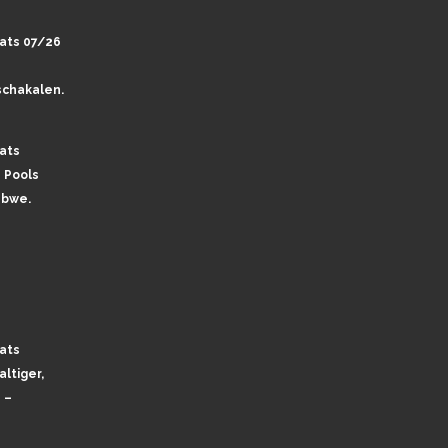
ats 07/26
chakalen.
ats
 Pools
abwe.
ats
ltiger,
 –