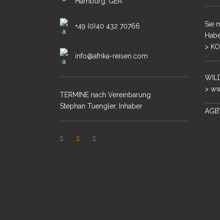
Hamburg, GER
MALA MIT STE
Sie 
+49 (0)40 432 70766
Habe
SAMBIA – SOU
> KO
LEOPARDEN
info@afrika-reisen.com
KENIA – MASAI
WILD
BOTSWANA – D
> ww
TERMINE nach Vereinbarung
KONZESSION
Stephan Tuengler, Inhaber
AGB’
SÜDAFRIKA – 
BOTSWANA – 
OKAVANGODELT
BOTSWANA – 
OKAVANGODELT
SIMBABWE – M
LODGESAFARI
SÜDAFRIKA – M
SANDS