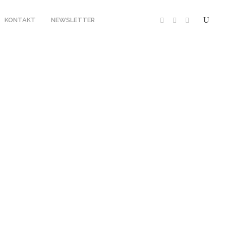
KONTAKT
NEWSLETTER
20
SAVUTE SAFARI LODGE
19
 CAMP XAKANAXA
18
17
PMENT
EQUIPMENT
HERUNG