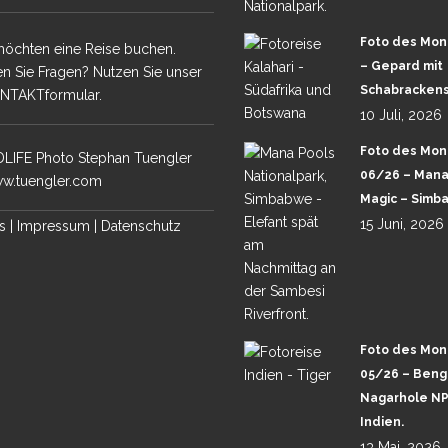
PHAN TUENGLER
Foto des Mon
möchten eine Reise buchen.
– Gepard mit
n Sie Fragen? Nutzen Sie unser
TH LUANGWA
Schabrackens
NTAKTformular.
10 Juli, 2026
 MARA GROSSKATZEN
Foto des Mon
LIFE Photo Stephan Tuengler
06/26 – Mana
UBA & SELINDA
w.tuengler.com
Magic – Simb
15 Juni, 2026
s
|
Impressum
|
Datenschutz
KALAHARI WÜSTE
CHOBE &
A – TOUR 1 –
CHOBE UND
A -TOUR 2-
Foto des Mon
05/26 – Benga
ANA POOLS
Nagarhole NP
Indien.
ALA MALA IN SABI
13 Mai, 2026