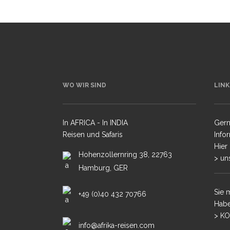
MALA MIT STEPHAN 
SAMBIA – SOUTH LU
LEOPARDEN
KENIA – MASAI MARA 
WO WIR SIND
LINK
BOTSWANA – DUBA & 
KONZESSION
SÜDAFRIKA – KALAHA
In AFRICA - In INDIA
Gern
Reisen und Safaris
Info
BOTSWANA – CHOBE 
Hier
OKAVANGODELTA – TO
Hohenzollernring 38, 22763
> un
BOTSWANA – CHOBE
Hamburg, GER
OKAVANGODELTA -TO
Sie 
+49 (0)40 432 70766
SIMBABWE – MANA P
LODGESAFARI
Habe
> KO
SÜDAFRIKA – MALA MA
info@afrika-reisen.com
SANDS