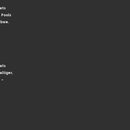
ats
 Pools
abwe.
ats
ltiger,
 –