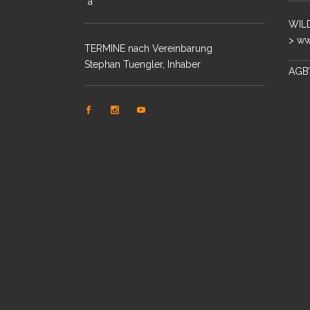
WILD
> ww
TERMINE nach Vereinbarung
TIGER INTENSIV PLUS
Stephan Tuengler, Inhaber
AGB’
FOTOREISE PANTANAL
BRASILIEN