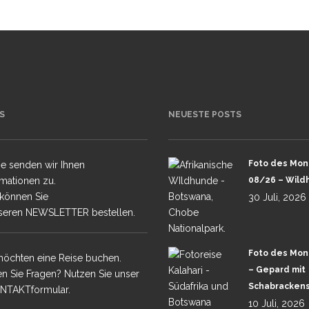
TUENGLER
ANGWA
GROSSKATZEN
S
NEUESTE POSTS
SELINDA
RI WÜSTE
Foto des Mon
e senden wir Ihnen
rmationen zu.
08/26 – Wild
&
 können Sie
UR 1 –
30 Juli, 2026
seren NEWSLETTER bestellen.
 UND
UR 2-
Foto des Mon
möchten eine Reise buchen.
OOLS
– Gepard mit
n Sie Fragen? Nutzen Sie unser
Schabrackens
NTAKTformular.
LA IN SABI
10 Juli, 2026