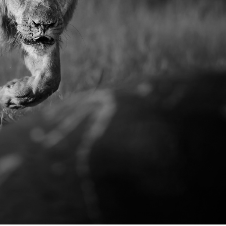
ENIA – MASAI
PHOTO VERSICH
TUENGLER
BOTSWANA –
 STEPHAN
UEDAFRIKA –
 STEPHAN
BOTSWANA –
DELTA, PRIV.
 –
BOTSWANA –
DELTA, PRIV.
SIMBABWE –
FARI MIT
ÜDAFRIKA – MALA