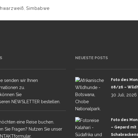
chwarzweiß
,
Simbabwe
 TAJ MAHAL
 HIGHLIGHTS
S
NEUESTE POSTS
Foto des Mon
e senden wir Ihnen
rmationen zu.
08/26 – Wild
 können Sie
30 Juli, 2026
seren NEWSLETTER bestellen.
Foto des Mon
möchten eine Reise buchen.
– Gepard mit
n Sie Fragen? Nutzen Sie unser
Schabrackens
NTAKTformular.