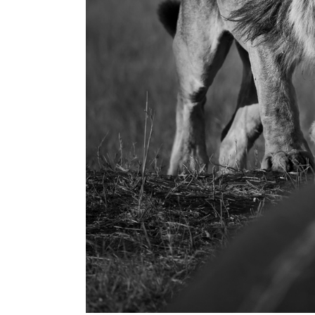
08.11. – 19.11.2026 K
MARA MIT STEPHAN 
19.11. – 29.11.2026 
DUBA & SELINDA MIT
TUENGLER
30.04. – 14.05.2027 S
KALAHARI WÜSTE MIT
TUENGLER
31.05. – 12.06.2027 
CHOBE UND OKAVANGO
ZELTCAMPS – TOUR 1
31.07. – 12.08.2027 
CHOBE UND OKAVANGO
ZELTCAMPS -TOUR 2-
07.09. – 16.09.2027 
MANA POOLS LODGESA
STEPHAN TUENGLER
13.11. – 23.11.2027 S