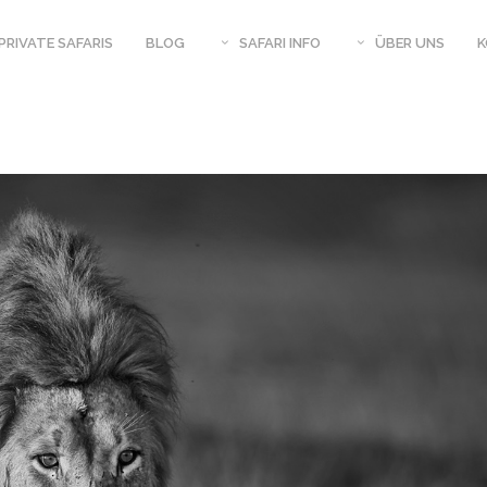
PRIVATE SAFARIS
BLOG
SAFARI INFO
ÜBER UNS
AR UGANDA
SIMBABWE – MAGISCHES MANA
SAFARI KALENDER
WERPUNKT
POOLS
SAMBIA – LUANGWA RIVER JOURNEYS
N – 3 WOCHEN
BOTSWANA TIERSICHTUNGEN 2020
 TAJ
BOTSWANA – SAV
UGANDA UND RUANDA – PRIMATEN
BOTSWANA TIERSICHTUNGEN 2019
BABWE –
BOTSWANA – CA
GISCHES MANA
BOTSWANA TIERSICHTUNGEN 2018
RASILIEN –
BOTSWANA TIERSICHTUNGEN 2017
S
PHOTOEQUIPME
SAMBIA – SOUTH
PHOTO LEIHEQU
EPHAN
FOTOSAFARI IN AFRIKA, TIPPS
REISEVERSICHER