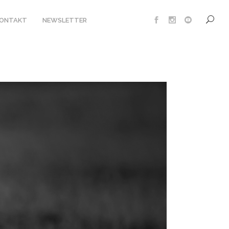
KONTAKT
NEWSLETTER
UTE SAFARI LODGE
MP XAKANAXA
NT
IPMENT
UNG