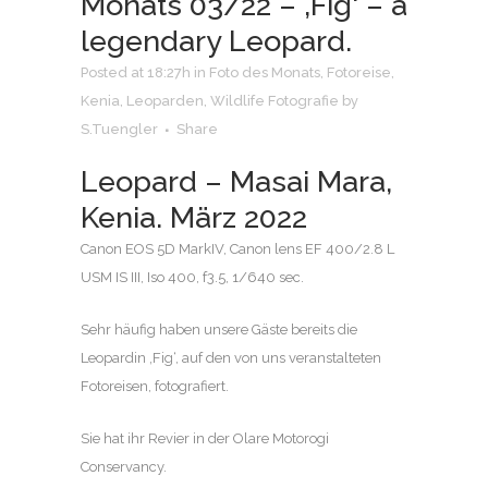
Monats 03/22 – ‚Fig‘ – a
legendary Leopard.
Posted at 18:27h
in
Foto des Monats
,
Fotoreise
,
Kenia
,
Leoparden
,
Wildlife Fotografie
by
S.Tuengler
Share
Leopard – Masai Mara,
Kenia. März 2022
Canon EOS 5D MarkIV, Canon lens EF 400/2.8 L
USM IS III, Iso 400, f3.5, 1/640 sec.
Sehr häufig haben unsere Gäste bereits die
Leopardin ‚Fig‘, auf den von uns veranstalteten
Fotoreisen, fotografiert.
Sie hat ihr Revier in der Olare Motorogi
Conservancy.