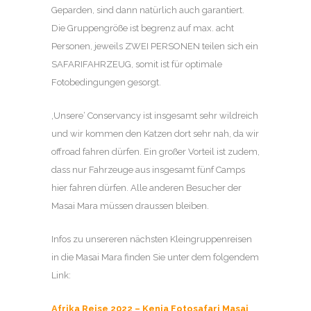
Geparden, sind dann natürlich auch garantiert.
Die Gruppengröße ist begrenz auf max. acht
Personen, jeweils ZWEI PERSONEN teilen sich ein
SAFARIFAHRZEUG, somit ist für optimale
Fotobedingungen gesorgt.
‚Unsere‘ Conservancy ist insgesamt sehr wildreich
und wir kommen den Katzen dort sehr nah, da wir
offroad fahren dürfen. Ein großer Vorteil ist zudem,
dass nur Fahrzeuge aus insgesamt fünf Camps
hier fahren dürfen. Alle anderen Besucher der
Masai Mara müssen draussen bleiben.
Infos zu unsereren nächsten Kleingruppenreisen
in die Masai Mara finden Sie unter dem folgendem
Link:
Afrika Reise 2022 – Kenia Fotosafari Masai