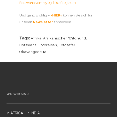
Botswana vom 15.03. bis 26.03.2021
Und ganz wichtig –
>HIER<
können Sie sich für
unseren
Newsletter
anmelden!
Tags:
Afrika
,
Afrikanischer Wildhund
,
Botswana
,
Fotoreisen
,
Fotosafari
,
Okavangodelta
WO WIR SIND
In AFRICA - In INDIA