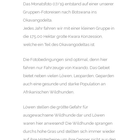
Das Monatsfoto 07/19 entstand auf einer unserer
Gruppen-Fotoreisen nach Botswana ins
Okavangodelta.
Jedes Jahr fahren wir mit einer kleinen Gruppe in
die 175.00 Hektar große Kwara Konzession,
welche ein Teil des Okavangodeltas ist.
Die Fotobedingungen sind optimal, denn hier
fahren nur Fahrzeuge von Kwando. Das Gebiet
bietet neben vielen Löwen, Leoparden, Geparden
auch eine gesunde und starke Population an
Afrikanischen Wildhunden.
Löwen stellen die größte Gefahr für
ausgewachsene Wildhunde dar und Löwen
waren hier anwesend! Die Wildhunde sprangen
durchs hohe Gras und stellten sich immer wieder
auf ihre Hinterbeine um ihre Gegner nicht aus den