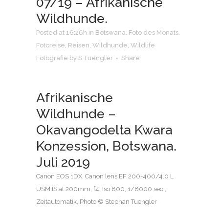
07/19 – Afrikanische
Wildhunde.
Posted at 16:26h
in
Botswana
,
Foto des Monats
,
Fotoreise
,
Reisen
,
Wildhunde
,
Wildlife
Fotografie
by
S.Tuengler
Share
Afrikanische
Wildhunde –
Okavangodelta Kwara
Konzession, Botswana.
Juli 2019
Canon EOS 1DX, Canon lens EF 200-400/4.0 L
USM IS at 200mm, f4, Iso 800, 1/8000 sec.,
Zeitautomatik, Photo © Stephan Tuengler