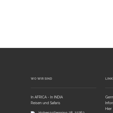
2000, f5.6, 1/640 sec., Bohnensack Im Juni
2018 geht es wieder ins Okavangodelta:
Fotocamp Little Kwara, Botswana vom 19.06.
bis 30.06.2018 Es heißt dann wieder viele...
29 Mai, 2017
WO WIR SIND
LINK
In AFRICA - In INDIA
Gern
Reisen und Safaris
Info
Hier
Hohenzollernring 38, 22763