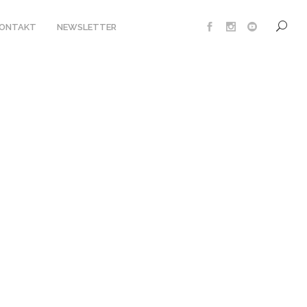
KONTAKT
NEWSLETTER
UTE SAFARI LODGE
MP XAKANAXA
NT
IPMENT
Monats 05/22 – Gepard.
UNG