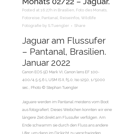
Monats 02/22 – Jaguar.
Posted at 16:27h
in
Brasilien
,
Foto des Monats
,
Fotoreise
,
Pantanal
,
Reiseinfos
,
Wildlife
Fotografie
by
S.Tuengler
Share
Jaguar am Flussufer
– Pantanal, Brasilien.
Januar 2022
Canon EOS 5D Mark VI, Canon lens EF 100-
400/4.5-5.6 L USM IS II, f5.0, Iso 1250, 1/5000
sec., Photo © Stephan Tuengler
Jaguare werden im Pantanal meistens vom Boot
aus fotografiert. Dieses Weibchen konnten wir eine
längere Zeit direkt am Flussufer verfolgen. Am
Ende schwamm sie durch den Fluss ans andere
Ufer, um dann im Dickicht zu verschwinden.