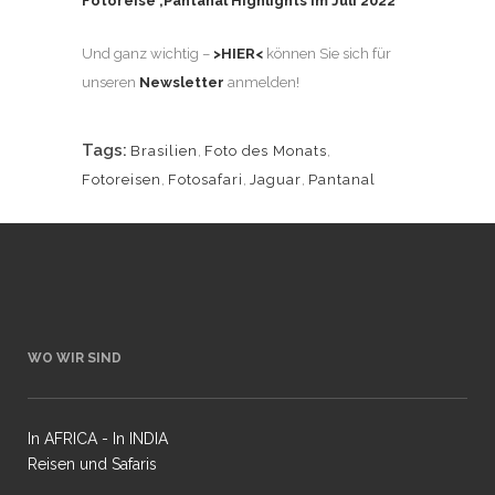
Fotoreise ‚Pantanal Highlights im Juli 2022
Und ganz wichtig –
>HIER<
können Sie sich für
unseren
Newsletter
anmelden!
Tags:
Brasilien
,
Foto des Monats
,
Fotoreisen
,
Fotosafari
,
Jaguar
,
Pantanal
WO WIR SIND
In AFRICA - In INDIA
Reisen und Safaris