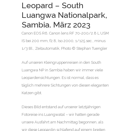
Leopard – South
Luangwa Nationalpark,
Sambia. März 2023
Canon EOS R6, Canon lens RF 70-200/2.8 L USM
IS bei 200 mm, f2.8, Iso 2000, 1/125 sec., minus
1/3 Bl., Zeitautomatik, Photo © Stephan Tuengler
Auf unseren Kleingruppenreisen in den South
Luangwa NP in Sambia haben wir immer viele
Leopardensichtungen. Es ist normal, dass es
täglich mehrere Sichtungen von diesen eleganten
Katzen gibt.
Dieses Bild entstand auf unserer letztjährigen
Fotoreise ins Luangwatal – wir hatten gerade
unsere Ausfahrt am Nachmittag begonnen, als
wir diese Leopardin schlafend auf einem breiten