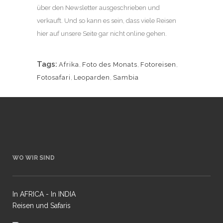
über den Newsletter ausgeschrieben und
verkauft. Und so kann es sein, dass viele Reisen
hier auf unsere Seite gar nicht online gehen.
Tags:
Afrika
,
Foto des Monats
,
Fotoreisen
,
Fotosafari
,
Leoparden
,
Sambia
WO WIR SIND
In AFRICA - In INDIA
Reisen und Safaris