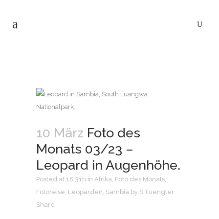
10 März
Foto des
Monats 03/23 –
Leopard in Augenhöhe.
Posted at 16:31h
in
Afrika
,
Foto des Monats
,
Fotoreise
,
Leoparden
,
Sambia
by
S.Tuengler
Share