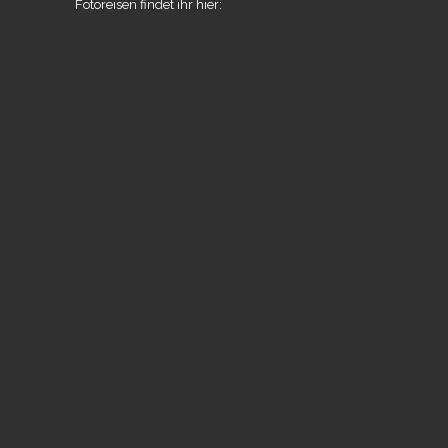
Fotoreisen findet ihr hier: