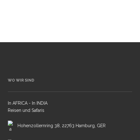
USD pro Person, sowie des Schimpansen-
Tracking von 150,- USD...
15 August, 2019
WO WIR SIND
In AFRICA - In INDIA
Reisen und Safaris
Hohenzollernring 38, 22763 Hamburg, GER