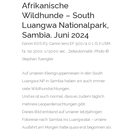
Afrikanische
Wildhunde – South
Luangwa Nationalpark,
Sambia. Juni 2024
Canon EOS R3, Canon lens EF 500/4.0 L IS II USM,
f4, Iso 3200, 1/5000 sec., Zeitautomatik, Photo ©
Stephan Tuengler
Auf unseren Kleingruppenreisen in den South
Luangwa NP in Sambia haben wir auch immer
viele Wildhundsichtungen.
Und es ist auch normal, dass es zudem täglich
mehrere Leopardensichtungen gibt.
Dieses Bild entstand auf unserer letztjährigen
Fotoreise nach Sambia ins Luangwatal – unsere
Ausfahrt am Morgen hatte quasi erst begonnen als