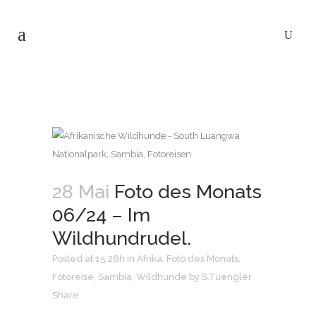
28 Mai
Foto des Monats
06/24 – Im
Wildhundrudel.
Posted at 15:26h
in
Afrika
,
Foto des Monats
,
Fotoreise
,
Sambia
,
Wildhunde
by
S.Tuengler
Share