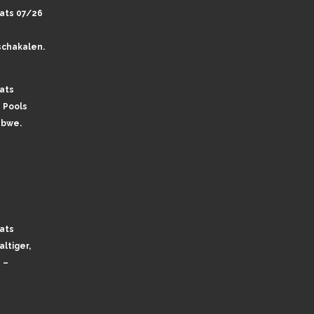
ats 07/26
chakalen.
ats
 Pools
abwe.
ats
ltiger,
 –