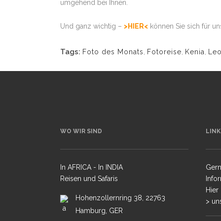
umgehend bei Ihnen.
Und ganz wichtig –
>HIER<
können Sie sich für u
TIGER INTENSIV PLUS
Tags:
Foto des Monats
,
Fotoreise
,
Kenia
,
Le
FOTOREISE PANTANAL
BRASILIEN
WO WIR SIND
LINK
In AFRICA - In INDIA
Gern
Reisen und Safaris
Info
Hier
Hohenzollernring 38, 22763
> un
Hamburg, GER