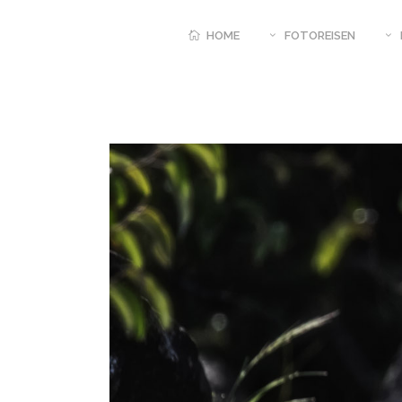
HOME
FOTOREISEN
GANZJAEHRIG BUCHB
UND RUANDA – SCH
PRIMATEN
MÄRZ BIS JUNI INDIE
TIGER INTENSIV PLUS
JUNI – OKTOBER SIM
FOTOEXPEDITION MA
POOLS
10.08. – 21.08.2026 B
PANTANAL HIGHLIGHT
20.08. – 31.08.2026 
LUANGWA NP MIT ST
TUENGLER