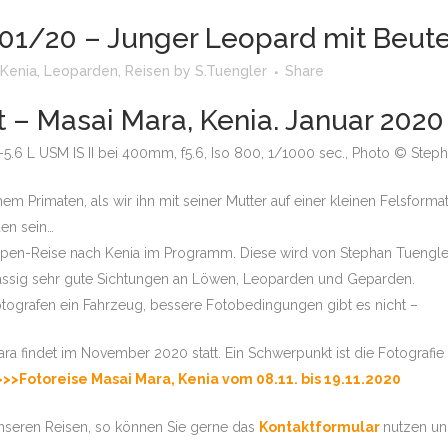
TUENGLER
01/20 – Junger Leopard mit Beute
Kenia
,
Leoparden
,
Reisen
by
S.Tuengler
Share
ANGWA
t – Masai Mara, Kenia. Januar 2020
GROSSKATZEN
5.6 L USM IS II bei 400mm, f5.6, Iso 800, 1/1000 sec., Photo © Step
SELINDA
em Primaten, als wir ihn mit seiner Mutter auf einer kleinen Felsfor
en sein…
RI WÜSTE
ppen-Reise nach Kenia im Programm. Diese wird von Stephan Tuengler
&
erlässig sehr gute Sichtungen an Löwen, Leoparden und Geparden.
UR 1 –
 Fotografen ein Fahrzeug, bessere Fotobedingungen gibt es nicht –
 UND
UR 2-
ra findet im November 2020 statt. Ein Schwerpunkt ist die Fotograf
OOLS
>>>Fotoreise Masai Mara, Kenia vom 08.11. bis 19.11.2020
nseren Reisen, so können Sie gerne das
Kontaktformular
nutzen un
LA IN SABI