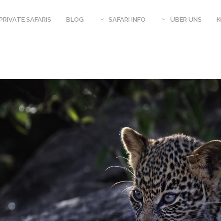
PRIVATE SAFARIS
BLOG
SAFARI INFO
ÜBER UNS
AR UGANDA
SIMBABWE – MAGISCHES MANA
SAFARI KALENDER
WERPUNKT
POOLS
SAMBIA – LUANGWA RIVER JOURNEYS
N – 3 WOCHEN
BOTSWANA TIERSICHTUNGEN 2020
 TAJ
BOTSWANA – SAV
UGANDA UND RUANDA – PRIMATEN
BOTSWANA TIERSICHTUNGEN 2019
BABWE –
BOTSWANA – CA
GISCHES MANA
BOTSWANA TIERSICHTUNGEN 2018
RASILIEN –
BOTSWANA TIERSICHTUNGEN 2017
S
PHOTOEQUIPME
SAMBIA – SOUTH
PHOTO LEIHEQU
EPHAN
FOTOSAFARI IN AFRIKA, TIPPS
REISEVERSICHER