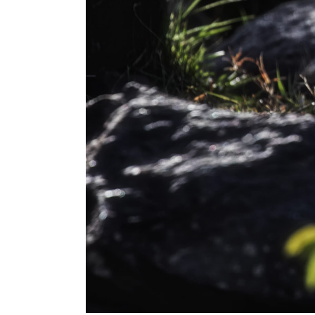
08.11. – 19.11.2026 K
MARA MIT STEPHAN 
19.11. – 29.11.2026 
DUBA & SELINDA MIT
TUENGLER
30.04. – 14.05.2027 S
KALAHARI WÜSTE MIT
TUENGLER
31.05. – 12.06.2027 
CHOBE UND OKAVANGO
ZELTCAMPS – TOUR 1
31.07. – 12.08.2027 
CHOBE UND OKAVANGO
ZELTCAMPS -TOUR 2-
07.09. – 16.09.2027 
MANA POOLS LODGESA
STEPHAN TUENGLER
13.11. – 23.11.2027 S