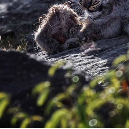
ENIA – MASAI
PHOTO VERSICH
TUENGLER
BOTSWANA –
 STEPHAN
UEDAFRIKA –
 STEPHAN
BOTSWANA –
DELTA, PRIV.
 –
BOTSWANA –
DELTA, PRIV.
SIMBABWE –
FARI MIT
ÜDAFRIKA – MALA