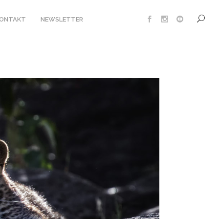
KONTAKT
NEWSLETTER
UTE SAFARI LODGE
MP XAKANAXA
NT
IPMENT
UNG