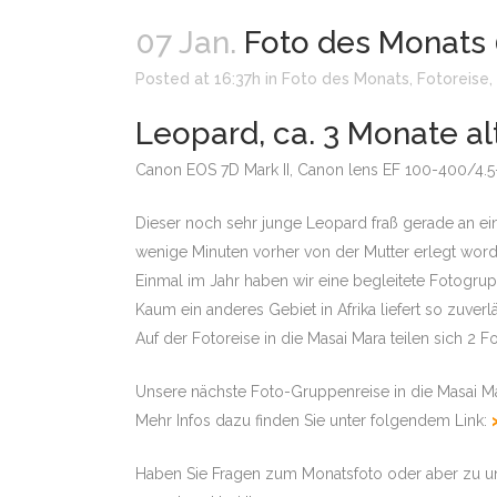
MALA MIT STEPHAN 
07 Jan.
Foto des Monats 
Posted at 16:37h
in
Foto des Monats
,
Fotoreise
,
SAMBIA – SOUTH LU
LEOPARDEN
Leopard, ca. 3 Monate al
KENIA – MASAI MARA 
Canon EOS 7D Mark II, Canon lens EF 100-400/4.5-
BOTSWANA – DUBA & 
KONZESSION
Dieser noch sehr junge Leopard fraß gerade an ein
wenige Minuten vorher von der Mutter erlegt word
SÜDAFRIKA – KALAHA
Einmal im Jahr haben wir eine begleitete Fotogru
BOTSWANA – CHOBE 
Kaum ein anderes Gebiet in Afrika liefert so zuv
OKAVANGODELTA – TO
Auf der Fotoreise in die Masai Mara teilen sich 2
BOTSWANA – CHOBE
OKAVANGODELTA -TO
Unsere nächste Foto-Gruppenreise in die Masai Ma
SIMBABWE – MANA P
Mehr Infos dazu finden Sie unter folgendem Link:
LODGESAFARI
Haben Sie Fragen zum Monatsfoto oder aber zu u
SÜDAFRIKA – MALA MA
SANDS