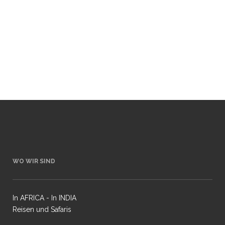
Die Gebühr dafür beträgt 50 US$ pro Person
und Sie können an folgenden Grenzposten
das KAZA UNIVISA erwerben: Sambia: –
Kenneth...
23 März, 2017
WO WIR SIND
In AFRICA - In INDIA
Reisen und Safaris